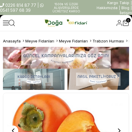
Kargo Takip
|
1500₺ VE ÜZERİ
0226 814 87 77
|
Hakkımızda
|
Blog
|
ALIŞVERİŞLERDE
0541 597 68 39
ÜCRETSİZ KARGO
İletişim
0
Anasayfa
Meyve Fidanları
Meyve Fidanları
Trabzon Hurması