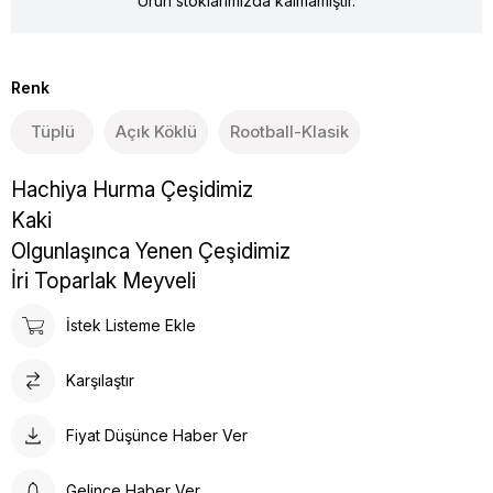
Ürün stoklarımızda kalmamıştır.
Renk
Tüplü
Açık Köklü
Rootball-Klasik
Hachiya Hurma Çeşidimiz
Kaki
Olgunlaşınca Yenen Çeşidimiz
İri Toparlak Meyveli
İstek Listeme Ekle
Karşılaştır
Fiyat Düşünce Haber Ver
Gelince Haber Ver