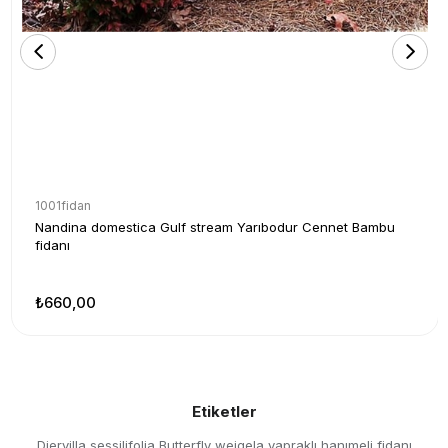
1001fidan
Nandina domestica Gulf stream Yarıbodur Cennet Bambu
fidanı
₺660,00
Etiketler
Diervilla sessilifolia Butterfly weigela yapraklı hanımeli fidanı