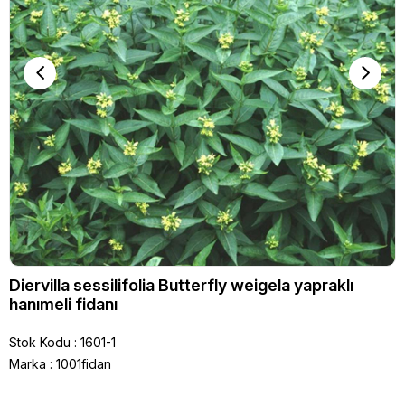
Diervilla sessilifolia Butterfly weigela yapraklı
hanımeli fidanı
Stok Kodu
1601-1
Marka
:
1001fidan