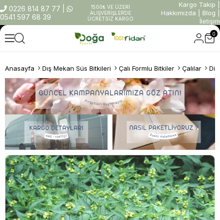
Kargo Takip
|
1500₺ VE ÜZERİ
0226 814 87 77
|
Hakkımızda
|
Blog
|
ALIŞVERİŞLERDE
0541 597 68 39
ÜCRETSİZ KARGO
İletişim
0
Anasayfa
Dış Mekan Süs Bitkileri
Çalı Formlu Bitkiler
Çalılar