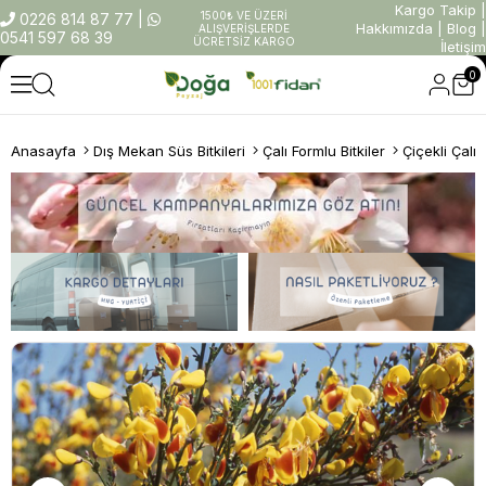
Kargo Takip
|
1500₺ VE ÜZERİ
0226 814 87 77
|
Hakkımızda
|
Blog
|
ALIŞVERİŞLERDE
0541 597 68 39
ÜCRETSİZ KARGO
İletişim
0
Anasayfa
Dış Mekan Süs Bitkileri
Çalı Formlu Bitkiler
Çiçekli Çalıl