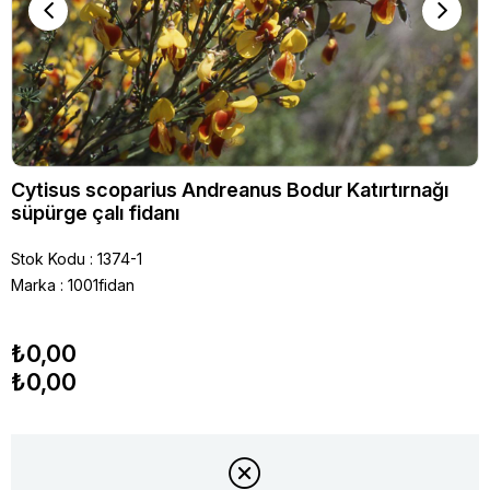
Cytisus scoparius Andreanus Bodur Katırtırnağı
süpürge çalı fidanı
Stok Kodu
1374-1
Marka
:
1001fidan
₺0,00
₺0,00