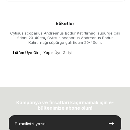
Etiketler
Cytisus scoparius Andreanus Bodur Katırtırnağı süpürge çalı
fidanı 20-40cm
Cytisus scoparius Andreanus Bodur
,
Katırtırnağı süpürge çalı fidanı 20-40cm
,
Lütfen Üye Girişi Yapın
Üye Girişi
Kampanya ve fırsatları kaçırmamak için e-
bültenimize abone olun!