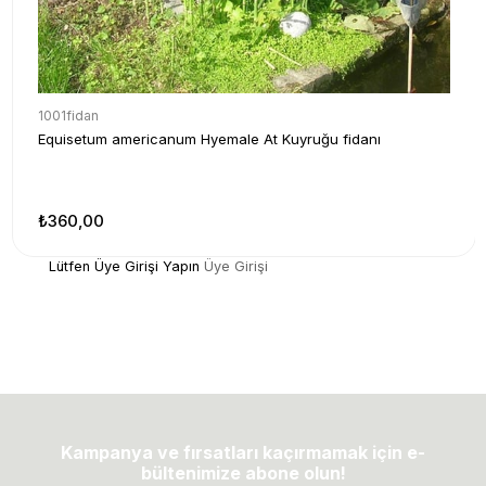
1001fidan
Equisetum americanum Hyemale At Kuyruğu fidanı
₺360,00
Lütfen Üye Girişi Yapın
Üye Girişi
Kampanya ve fırsatları kaçırmamak için e-
bültenimize abone olun!