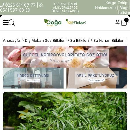
Kargo Takip
|
1500₺ VE ÜZERİ
0226 814 87 77
|
Hakkımızda
|
Blog
|
ALIŞVERİŞLERDE
0541 597 68 39
ÜCRETSİZ KARGO
İletişim
0
Anasayfa
Dış Mekan Süs Bitkileri
Su Bitkileri
Su Kenarı Bitkileri