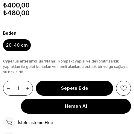
₺400,00
₺480,00
Beden
20-40 cm
Cyperus alternifolius ‘Nana’
, kompakt yapısı ve dekoratif sarkık
yaprakları ile gölet kenarları ve nemli alanlarda estetik bir vurgu sağlayan
su bitkisidir.
İstek Listeme Ekle