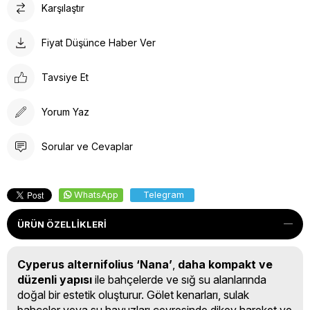
Karşılaştır
Fiyat Düşünce Haber Ver
Tavsiye Et
Yorum Yaz
Sorular ve Cevaplar
WhatsApp
Telegram
ÜRÜN ÖZELLIKLERI
Cyperus alternifolius ‘Nana’
,
daha kompakt ve
düzenli yapısı
ile bahçelerde ve sığ su alanlarında
doğal bir estetik oluşturur. Gölet kenarları, sulak
bahçeler veya su havuzları çevresinde dikey hareket ve