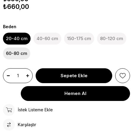
₺660,00
Beden
20-40 cm
40-60 cm
150-175 cm
80-120 cm
60-80 cm
İstek Listeme Ekle
Karşılaştır