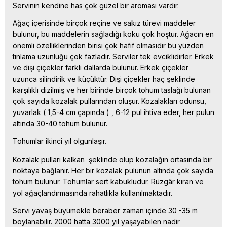
Servinin kendine has çok güzel bir aroması vardır.
Ağaç içerisinde birçok reçine ve sakız türevi maddeler
bulunur, bu maddelerin sağladığı koku çok hoştur. Ağacın en
önemli özelliklerinden birisi çok hafif olmasıdır bu yüzden
tınlama uzunluğu çok fazladır. Serviler tek evciklidirler. Erkek
ve dişi çiçekler farklı dallarda bulunur. Erkek çiçekler
uzunca silindirik ve küçüktür. Dişi çiçekler haç şeklinde
karşılıklı dizilmiş ve her birinde birçok tohum taslağı bulunan
çok sayıda kozalak pullarından oluşur. Kozalakları odunsu,
yuvarlak ( 1,5-4 cm çapında ) , 6-12 pul ihtiva eder, her pulun
altında 30-40 tohum bulunur.
Tohumlar ikinci yıl olgunlaşır.
Kozalak pulları kalkan
şeklinde olup kozalağın ortasında bir
noktaya bağlanır. Her bir kozalak pulunun altında çok sayıda
tohum bulunur. Tohumlar sert kabukludur. Rüzgâr kıran ve
yol ağaçlandırmasında rahatlıkla kullanılmaktadır.
Servi yavaş büyümekle beraber zaman içinde 30 -35 m
boylanabilir. 2000 hatta 3000 yıl yaşayabilen nadir