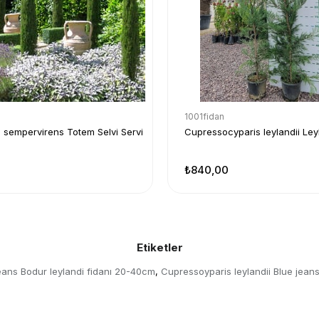
1001fidan
sempervirens Totem Selvi Servi
Cupressocyparis leylandii Ley
₺840,00
Etiketler
jeans Bodur leylandi fidanı 20-40cm
Cupressoyparis leylandii Blue jean
,