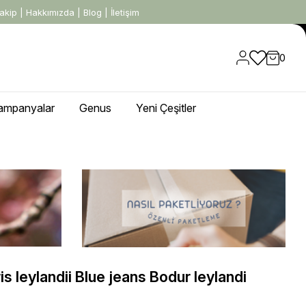
akip
|
Hakkımızda
|
Blog
|
İletişim
0
ampanyalar
Genus
Yeni Çeşitler
 leylandii Blue jeans Bodur leylandi