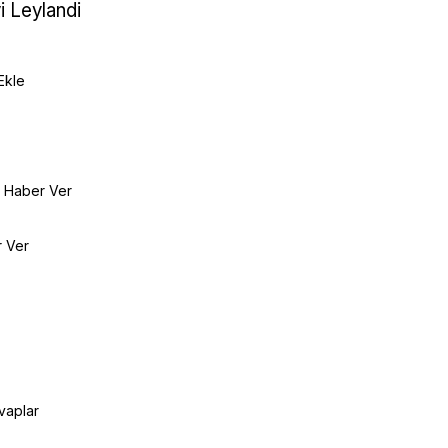
i Leylandi
Ekle
e Haber Ver
r Ver
vaplar