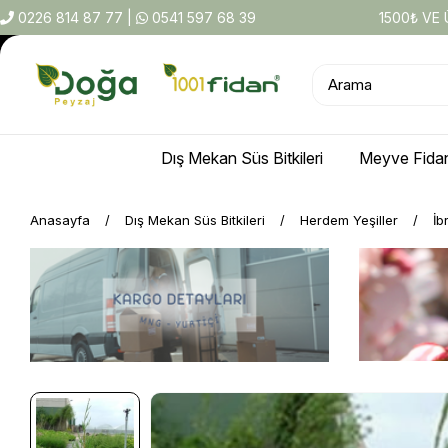
0226 814 87 77
|
0541 597 68 39
1500₺ VE
Dış Mekan Süs Bitkileri
Meyve Fidan
Anasayfa
Dış Mekan Süs Bitkileri
Herdem Yeşiller
İb