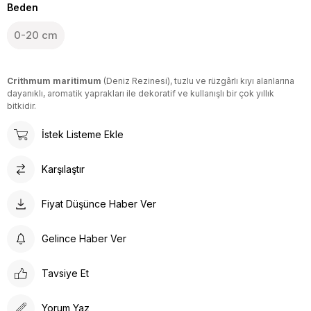
Beden
0-20 cm
Crithmum maritimum
(Deniz Rezinesi), tuzlu ve rüzgârlı kıyı alanlarına
dayanıklı, aromatik yaprakları ile dekoratif ve kullanışlı bir çok yıllık
bitkidir.
İstek Listeme Ekle
Karşılaştır
Fiyat Düşünce Haber Ver
Gelince Haber Ver
Tavsiye Et
Yorum Yaz