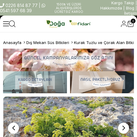
Kargo Takip
|
1500₺ VE ÜZERİ
0226 814 87 77
|
Hakkımızda
|
Blog
|
ALIŞVERİŞLERDE
0541 597 68 39
ÜCRETSİZ KARGO
İletişim
0
Anasayfa
Dış Mekan Süs Bitkileri
Kurak Tuzlu ve Çorak Alan Bitkile