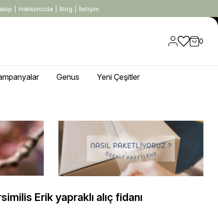
akip
|
Hakkımızda
|
Blog
|
İletişim
0
ampanyalar
Genus
Yeni Çeşitler
milis Erik yapraklı alıç fidanı