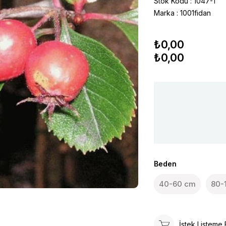
Stok Kodu
1047-1
Marka
:
1001fidan
₺0,00
₺0,00
Beden
40-60 cm
80-
İstek Listeme 