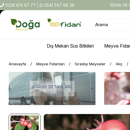
0226 814 87 77
|
0541 597 68 39
1500₺ VE
Dış Mekan Süs Bitkileri
Meyve Fidan
Anasayfa
Meyve Fidanları
Sıradışı Meyveler
Alıç