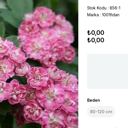
Stok Kodu
856-1
Marka
:
1001fidan
₺0,00
₺0,00
Beden
80-120 cm