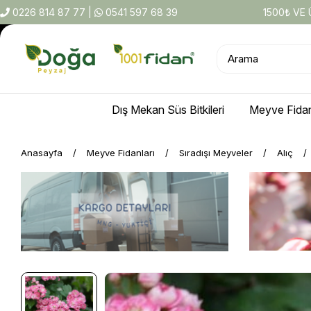
0226 814 87 77
|
0541 597 68 39
1500₺ VE
Dış Mekan Süs Bitkileri
Meyve Fidan
Anasayfa
Meyve Fidanları
Sıradışı Meyveler
Alıç