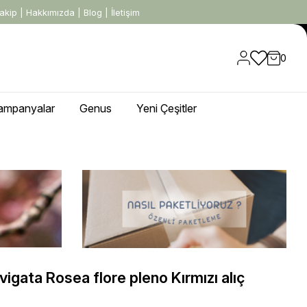
akip
|
Hakkımızda
|
Blog
|
İletişim
0
ampanyalar
Genus
Yeni Çeşitler
igata Rosea flore pleno Kırmızı alıç