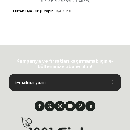
süs kızılcık fidanı 20-40cm
,
Lütfen Üye Girişi Yapın
Üye Girişi
Kampanya ve fırsatları kaçırmamak için e-
bültenimize abone olun!