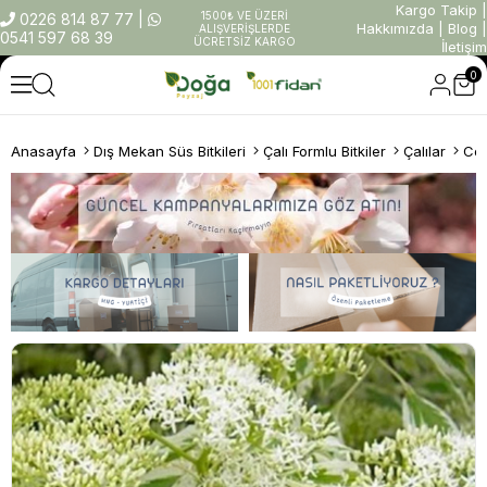
Kargo Takip
|
1500₺ VE ÜZERİ
0226 814 87 77
|
Hakkımızda
|
Blog
|
ALIŞVERİŞLERDE
0541 597 68 39
ÜCRETSİZ KARGO
İletişim
0
Anasayfa
Dış Mekan Süs Bitkileri
Çalı Formlu Bitkiler
Çalılar