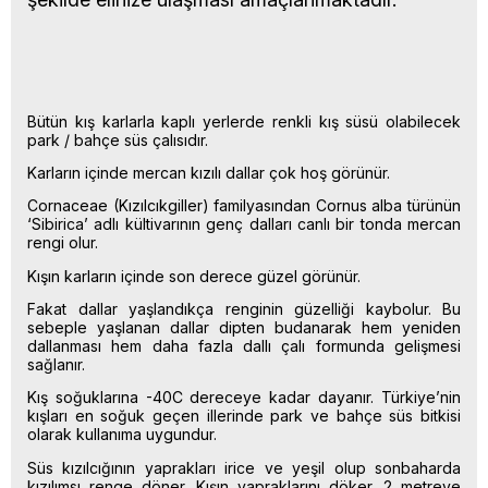
Bütün kış karlarla kaplı yerlerde renkli kış süsü olabilecek
park / bahçe süs çalısıdır.
Karların içinde mercan kızılı dallar çok hoş görünür.
Cornaceae (Kızılcıkgiller) familyasından Cornus alba türünün
‘Sibirica’ adlı kültivarının genç dalları canlı bir tonda mercan
rengi olur.
Kışın karların içinde son derece güzel görünür.
Fakat dallar yaşlandıkça renginin güzelliği kaybolur. Bu
sebeple yaşlanan dallar dipten budanarak hem yeniden
dallanması hem daha fazla dallı çalı formunda gelişmesi
sağlanır.
Kış soğuklarına -40C dereceye kadar dayanır. Türkiye’nin
kışları en soğuk geçen illerinde park ve bahçe süs bitkisi
olarak kullanıma uygundur.
Süs kızılcığının yaprakları irice ve yeşil olup sonbaharda
kızılımsı renge döner. Kışın yapraklarını döker. 2 metreye