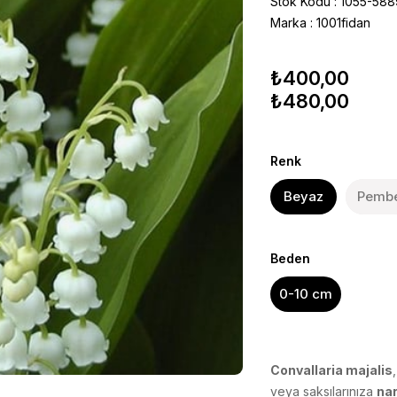
Stok Kodu
1055-588
Marka
:
1001fidan
₺400,00
₺480,00
Renk
Beyaz
Pemb
Beden
0-10 cm
Convallaria majalis
veya saksılarınıza
nar