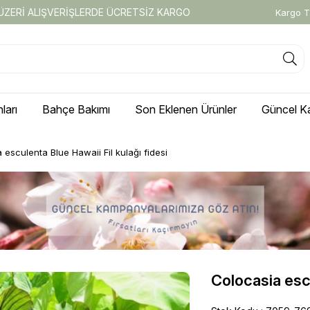
 ÜZERİ ALIŞVERİŞLERDE ÜCRETSİZ KARGO
Kargo T
ları
Bahçe Bakımı
Son Eklenen Ürünler
Güncel K
 esculenta Blue Hawaii Fil kulağı fidesi
Colocasia escu