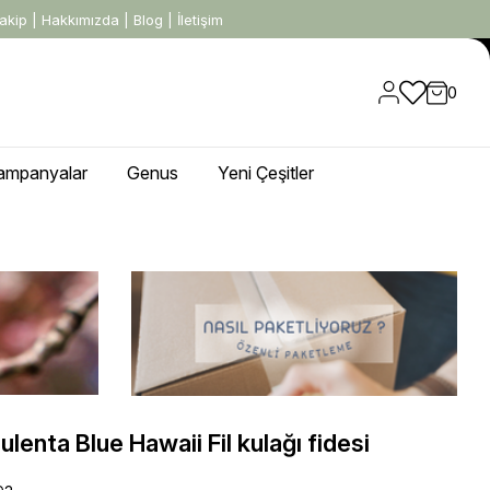
akip
|
Hakkımızda
|
Blog
|
İletişim
0
ampanyalar
Genus
Yeni Çeşitler
lenta Blue Hawaii Fil kulağı fidesi