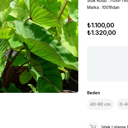
Stok Kodu
7059-76
Marka
:
1001fidan
₺1.100,00
₺1.320,00
Beden
40-60 cm
0-4
İstek Listeme 