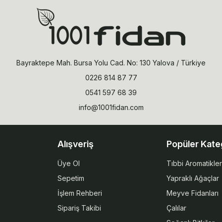
Bayraktepe Mah. Bursa Yolu Cad. No: 130 Yalova / Türkiye
0226 814 87 77
0541 597 68 39
info@1001fidan.com
Alışveriş
Popüler Kate
Üye Ol
Tıbbi Aromatikler
Sepetim
Yapraklı Ağaçlar
İşlem Rehberi
Meyve Fidanları
Sipariş Takibi
Çalılar