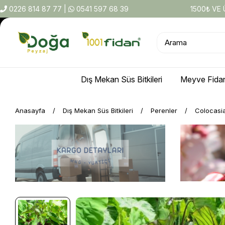
0226 814 87 77
|
0541 597 68 39
1500₺ VE
Dış Mekan Süs Bitkileri
Meyve Fidan
Anasayfa
Dış Mekan Süs Bitkileri
Perenler
Colocasia