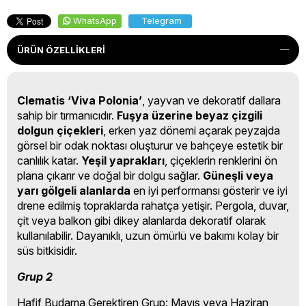
WhatsApp
Telegram
ÜRÜN ÖZELLIKLERI
Clematis ‘Viva Polonia’
, yayvan ve dekoratif dallara
sahip bir tırmanıcıdır.
Fuşya üzerine beyaz çizgili
dolgun çiçekleri
, erken yaz dönemi açarak peyzajda
görsel bir odak noktası oluşturur ve bahçeye estetik bir
canlılık katar.
Yeşil yaprakları
, çiçeklerin renklerini ön
plana çıkarır ve doğal bir dolgu sağlar.
Güneşli veya
yarı gölgeli alanlarda
en iyi performansı gösterir ve iyi
drene edilmiş topraklarda rahatça yetişir. Pergola, duvar,
çit veya balkon gibi dikey alanlarda dekoratif olarak
kullanılabilir. Dayanıklı, uzun ömürlü ve bakımı kolay bir
süs bitkisidir.
Grup 2
Hafif Budama Gerektiren Grup:
Mayıs veya Haziran