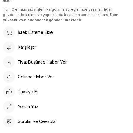
ulaşır.
Tüm Clematis siparişleri, kargolama süreçlerinde yaşanan fidan
gövdesinde kırılma ve yapraklarda kavrulma sorunlarına karşı
5 cm
yükseklikten budanarak gönderilmektedir
.
İstek Listeme Ekle
Karşılaştır
Fiyat Düşünce Haber Ver
Gelince Haber Ver
Tavsiye Et
Yorum Yaz
Sorular ve Cevaplar