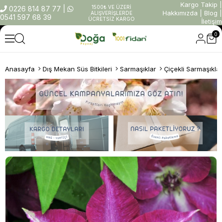
Kargo Takip
|
1500₺ VE ÜZERİ
0226 814 87 77
|
Hakkımızda
|
Blog
|
ALIŞVERİŞLERDE
0541 597 68 39
ÜCRETSİZ KARGO
İletişim
0
Anasayfa
Dış Mekan Süs Bitkileri
Sarmaşıklar
Çiçekli Sarmaşıkla