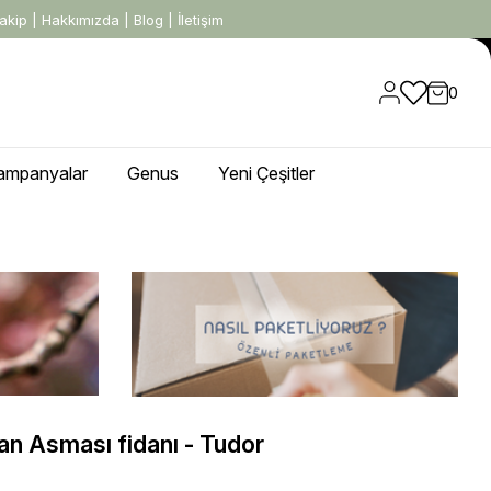
akip
|
Hakkımızda
|
Blog
|
İletişim
0
ampanyalar
Genus
Yeni Çeşitler
n Asması fidanı - Tudor