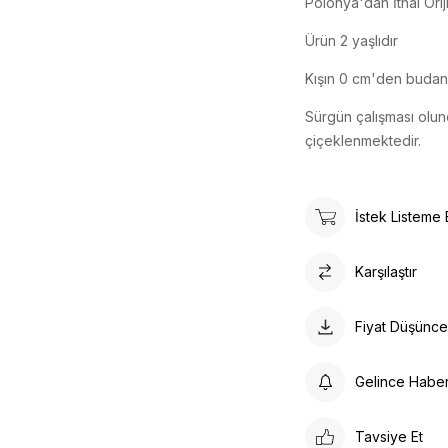
Polonya'dan İthal Orij
Ürün 2 yaşlıdır
Kışın 0 cm'den budan
Sürgün çalışması olun
çiçeklenmektedir.
İstek Listeme 
Karşılaştır
Fiyat Düşünc
Gelince Habe
Tavsiye Et