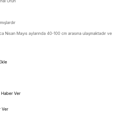
inal Ürün
mışlardır
ca Nisan Mayıs aylarında 40-100 cm arasına ulaşmaktadır ve
Ekle
e Haber Ver
r Ver