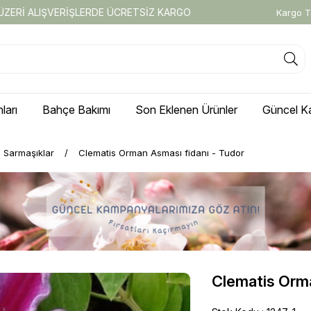
 ÜZERİ ALIŞVERİŞLERDE ÜCRETSİZ KARGO
Kargo T
ları
Bahçe Bakımı
Son Eklenen Ürünler
Güncel K
i Sarmaşıklar
Clematis Orman Asması fidanı - Tudor
Clematis Orma