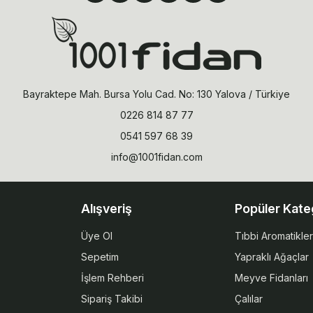
Bayraktepe Mah. Bursa Yolu Cad. No: 130 Yalova / Türkiye
0226 814 87 77
0541 597 68 39
info@1001fidan.com
Alışveriş
Popüler Kate
Üye Ol
Tıbbi Aromatikler
Sepetim
Yapraklı Ağaçlar
İşlem Rehberi
Meyve Fidanları
Sipariş Takibi
Çalılar