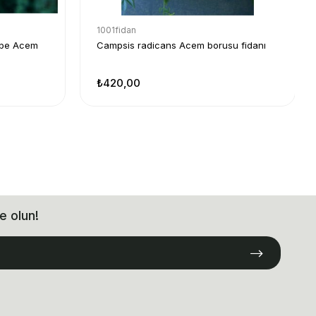
1001fidan
mbe Acem
Campsis radicans Acem borusu fidanı
₺420,00
e olun!