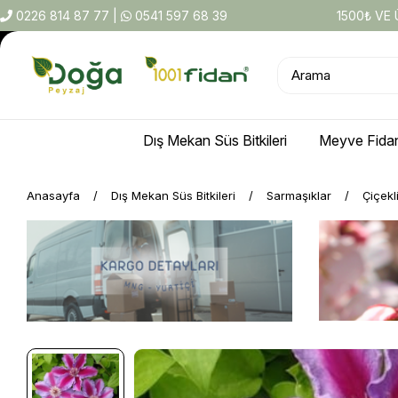
0226 814 87 77
|
0541 597 68 39
1500₺ VE
Dış Mekan Süs Bitkileri
Meyve Fidan
Anasayfa
Dış Mekan Süs Bitkileri
Sarmaşıklar
Çiçekl