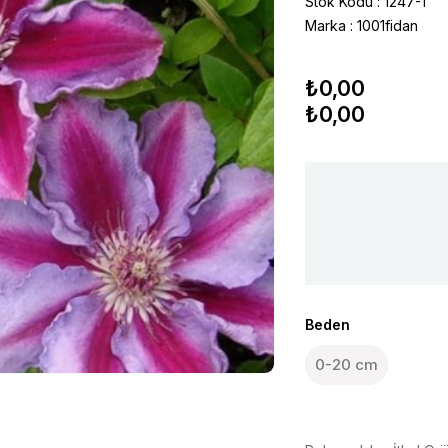
Stok Kodu
1247-1
Marka
:
1001fidan
₺0,00
₺0,00
Beden
0-20 cm