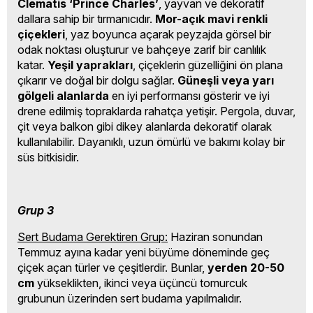
Clematis ‘Prince Charles’
, yayvan ve dekoratif
dallara sahip bir tırmanıcıdır.
Mor-açık mavi renkli
çiçekleri
, yaz boyunca açarak peyzajda görsel bir
odak noktası oluşturur ve bahçeye zarif bir canlılık
katar.
Yeşil yaprakları
, çiçeklerin güzelliğini ön plana
çıkarır ve doğal bir dolgu sağlar.
Güneşli veya yarı
gölgeli alanlarda
en iyi performansı gösterir ve iyi
drene edilmiş topraklarda rahatça yetişir. Pergola, duvar,
çit veya balkon gibi dikey alanlarda dekoratif olarak
kullanılabilir. Dayanıklı, uzun ömürlü ve bakımı kolay bir
süs bitkisidir.
Grup 3
Sert Budama Gerektiren Grup:
Haziran sonundan
Temmuz ayına kadar yeni büyüme döneminde geç
çiçek açan türler ve çeşitlerdir. Bunlar,
yerden 20-50
cm
yükseklikten, ikinci veya üçüncü tomurcuk
grubunun üzerinden sert budama yapılmalıdır.