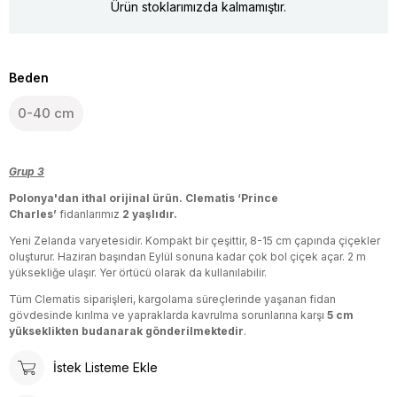
Ürün stoklarımızda kalmamıştır.
Beden
0-40 cm
Grup 3
Polonya'dan ithal orijinal ürün.
Clematis ‘Prince
Charles’
fidanlarımız
2 yaşlıdır.
Yeni Zelanda varyetesidir. Kompakt bir çeşittir, 8-15 cm çapında çiçekler
oluşturur. Haziran başından Eylül sonuna kadar çok bol çiçek açar. 2 m
yüksekliğe ulaşır. Yer örtücü olarak da kullanılabilir.
Tüm Clematis siparişleri, kargolama süreçlerinde yaşanan fidan
gövdesinde kırılma ve yapraklarda kavrulma sorunlarına karşı
5 cm
yükseklikten budanarak gönderilmektedir
.
İstek Listeme Ekle