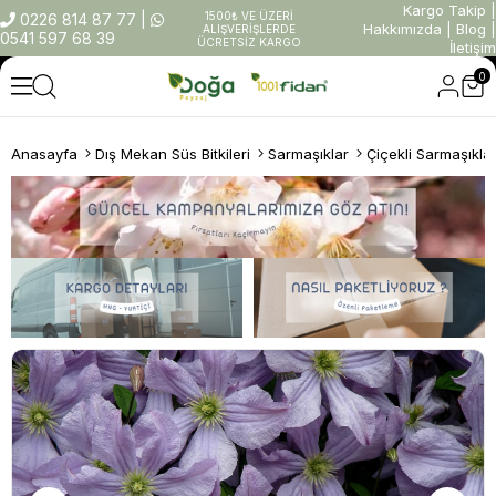
Kargo Takip
|
1500₺ VE ÜZERİ
0226 814 87 77
|
Hakkımızda
|
Blog
|
ALIŞVERİŞLERDE
0541 597 68 39
ÜCRETSİZ KARGO
İletişim
0
Anasayfa
Dış Mekan Süs Bitkileri
Sarmaşıklar
Çiçekli Sarmaşıkla