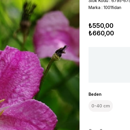
Stok Kodu
6795-67
Marka
:
1001fidan
₺550,00
₺660,00
Beden
0-40 cm