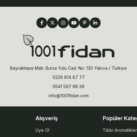
Bayraktepe Mah. Bursa Yolu Cad. No: 130 Yalova / Türkiye
0226 814 87 77
0541 597 68 39
info@1001fidan.com
Alışveriş
Popüler Kate
Üye Ol
Tıbbi Aromatikler