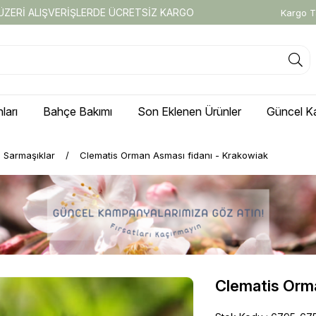
 ÜZERİ ALIŞVERİŞLERDE ÜCRETSİZ KARGO
Kargo T
ları
Bahçe Bakımı
Son Eklenen Ürünler
Güncel K
i Sarmaşıklar
Clematis Orman Asması fidanı - Krakowiak
Clematis Orma