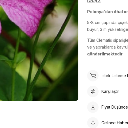
Grup 3
Polonya'dan ithal ori
5-8 cm çapında çiçekle
büyür, 3 m yüksekliğe
Tüm Clematis siparişl
ve yapraklarda kavrul
gönderilmektedir
.
İstek Listeme 
Karşılaştır
Fiyat Düşünc
Gelince Habe