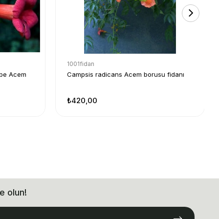
1001fidan
mbe Acem
Campsis radicans Acem borusu fidanı
₺420,00
e olun!