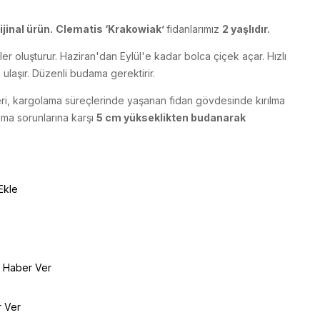
jinal ürün.
Clematis ‘Krakowiak’
fidanlarımız
2 yaşlıdır.
r oluşturur. Haziran'dan Eylül'e kadar bolca çiçek açar. Hızlı
 ulaşır. Düzenli budama gerektirir.
eri, kargolama süreçlerinde yaşanan fidan gövdesinde kırılma
ma sorunlarına karşı
5 cm yükseklikten budanarak
Ekle
e Haber Ver
r Ver