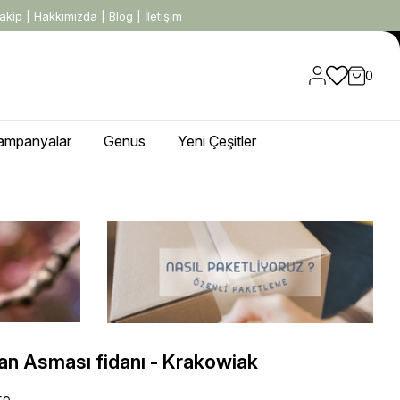
akip
|
Hakkımızda
|
Blog
|
İletişim
0
ampanyalar
Genus
Yeni Çeşitler
n Asması fidanı - Krakowiak