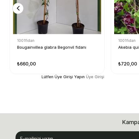
1001fidan
1001fidan
Bougainvillea glabra Begonvil fidanı
Akebia qui
₺660,00
₺720,00
Lütfen Üye Girişi Yapın
Üye Girişi
Kampan