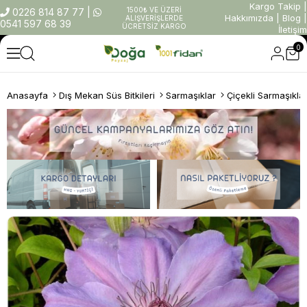
Kargo Takip
|
1500₺ VE ÜZERİ
0226 814 87 77
|
Hakkımızda
|
Blog
|
ALIŞVERİŞLERDE
0541 597 68 39
ÜCRETSİZ KARGO
İletişim
0
Anasayfa
Dış Mekan Süs Bitkileri
Sarmaşıklar
Çiçekli Sarmaşıkla