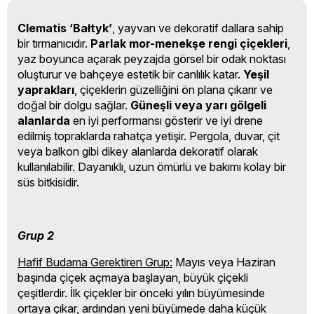
Clematis ‘Bałtyk’
, yayvan ve dekoratif dallara sahip
bir tırmanıcıdır.
Parlak mor-menekşe rengi çiçekleri
,
yaz boyunca açarak peyzajda görsel bir odak noktası
oluşturur ve bahçeye estetik bir canlılık katar.
Yeşil
yaprakları
, çiçeklerin güzelliğini ön plana çıkarır ve
doğal bir dolgu sağlar.
Güneşli veya yarı gölgeli
alanlarda
en iyi performansı gösterir ve iyi drene
edilmiş topraklarda rahatça yetişir. Pergola, duvar, çit
veya balkon gibi dikey alanlarda dekoratif olarak
kullanılabilir. Dayanıklı, uzun ömürlü ve bakımı kolay bir
süs bitkisidir.
Grup 2
Hafif Budama Gerektiren Grup:
Mayıs veya Haziran
başında çiçek açmaya başlayan, büyük çiçekli
çeşitlerdir. İlk çiçekler bir önceki yılın büyümesinde
ortaya çıkar, ardından yeni büyümede daha küçük