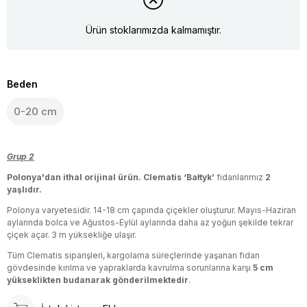
Ürün stoklarımızda kalmamıştır.
Beden
0-20 cm
Grup 2
Polonya'dan ithal orijinal ürün.
Clematis ‘Bałtyk’
fidanlarımız
2
yaşlıdır.
Polonya varyetesidir. 14-18 cm çapında çiçekler oluşturur. Mayıs-Haziran
aylarında bolca ve Ağustos-Eylül aylarında daha az yoğun şekilde tekrar
çiçek açar. 3 m yüksekliğe ulaşır.
Tüm Clematis siparişleri, kargolama süreçlerinde yaşanan fidan
gövdesinde kırılma ve yapraklarda kavrulma sorunlarına karşı
5 cm
yükseklikten budanarak gönderilmektedir
.