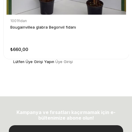
1001fidan
Bougainvillea glabra Begonvil fidanı
₺660,00
Lütfen Üye Girişi Yapın
Üye Girişi
Kampanya ve fırsatları kaçırmamak için e-
bültenimize abone olun!