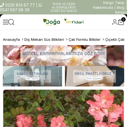
Kargo Takip
|
1500₺ VE ÜZERİ
0226 814 87 77
|
Hakkımızda
|
Blog
|
ALIŞVERİŞLERDE
0541 597 68 39
ÜCRETSİZ KARGO
İletişim
0
Anasayfa
Dış Mekan Süs Bitkileri
Çalı Formlu Bitkiler
Çiçekli Çalıl