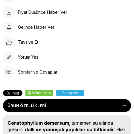
Fiyat Düşünce Haber Ver
Gelince Haber Ver
Tavsiye Et
Yorum Yaz
Sorular ve Cevaplar
WhatsApp
Telegram
ÜRÜN ÖZELLIKLERI
Ceratophyllum demersum
, tamamen su altında
gelişen,
dallı ve yumuşak yapılı bir su bitkisidir
. Hızlı