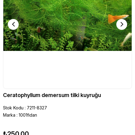
Ceratophyllum demersum tilki kuyruğu
Stok Kodu
7211-8327
Marka
:
1001fidan
₺250,00