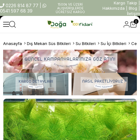
Kargo Takip
|
1500₺ VE ÜZERİ
0226 814 87 77
|
Hakkımızda
|
Blog
|
ALIŞVERİŞLERDE
0541 597 68 39
ÜCRETSİZ KARGO
İletişim
0
Anasayfa
Dış Mekan Süs Bitkileri
Su Bitkileri
Su İçi Bitkileri
Cera