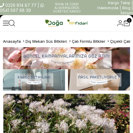
Kargo Takip
|
1500₺ VE ÜZERİ
0226 814 87 77
|
Hakkımızda
|
Blog
|
ALIŞVERİŞLERDE
0541 597 68 39
ÜCRETSİZ KARGO
İletişim
0
Anasayfa
Dış Mekan Süs Bitkileri
Çalı Formlu Bitkiler
Çiçekli Çalıl