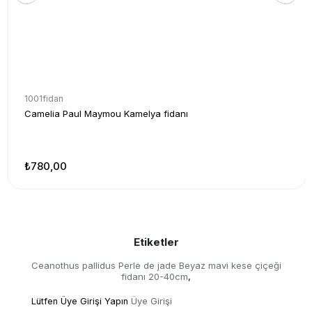
1001fidan
Camelia Paul Maymou Kamelya fidanı
₺780,00
Etiketler
Ceanothus pallidus Perle de jade Beyaz mavi kese çiçeği
fidanı 20-40cm
,
Lütfen Üye Girişi Yapın
Üye Girişi