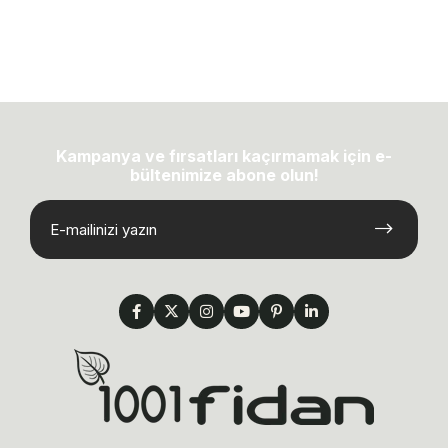
Kampanya ve fırsatları kaçırmamak için e-
bültenimize abone olun!