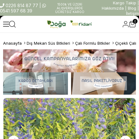
Kargo Takip
|
1500₺ VE ÜZERİ
0226 814 87 77
|
Hakkımızda
|
Blog
|
ALIŞVERİŞLERDE
0541 597 68 39
ÜCRETSİZ KARGO
İletişim
0
Anasayfa
Dış Mekan Süs Bitkileri
Çalı Formlu Bitkiler
Çiçekli Çalıl