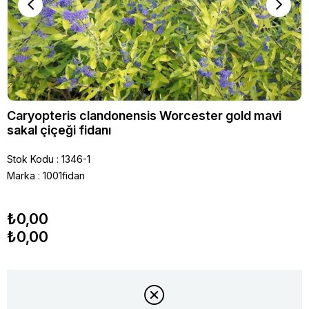
Caryopteris clandonensis Worcester gold mavi
sakal çiçeği fidanı
Stok Kodu
1346-1
Marka
:
1001fidan
₺0,00
₺0,00