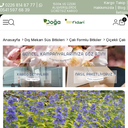
Kargo Takip
|
1500₺ VE ÜZERİ
0226 814 87 77
|
Hakkımızda
|
Blog
|
ALIŞVERİŞLERDE
0541 597 68 39
ÜCRETSİZ KARGO
İletişim
0
Anasayfa
Dış Mekan Süs Bitkileri
Çalı Formlu Bitkiler
Çiçekli Çalıl