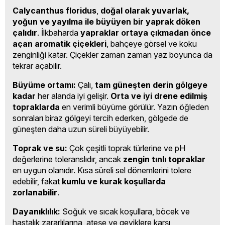
Calycanthus floridus
,
doğal olarak yuvarlak,
yoğun ve yayılma ile büyüyen bir yaprak döken
çalıdır
. İlkbaharda
yapraklar ortaya çıkmadan önce
açan aromatik çiçekleri
, bahçeye görsel ve koku
zenginliği katar. Çiçekler zaman zaman yaz boyunca da
tekrar açabilir.
Büyüme ortamı:
Çalı,
tam güneşten derin gölgeye
kadar
her alanda iyi gelişir.
Orta ve iyi drene edilmiş
topraklarda
en verimli büyüme görülür. Yazın öğleden
sonraları biraz gölgeyi tercih ederken, gölgede de
güneşten daha uzun süreli büyüyebilir.
Toprak ve su:
Çok çeşitli toprak türlerine ve pH
değerlerine toleranslıdır, ancak
zengin tınlı topraklar
en uygun olanıdır. Kısa süreli sel dönemlerini tolere
edebilir, fakat
kumlu ve kurak koşullarda
zorlanabilir
.
Dayanıklılık:
Soğuk ve sıcak koşullara, böcek ve
hastalık zararlılarına, ateşe ve geyiklere karşı