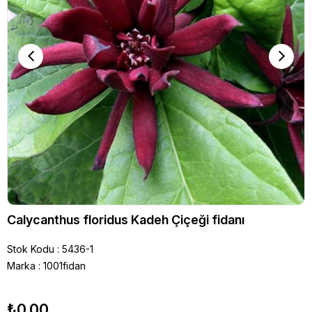
Calycanthus floridus Kadeh Çiçeği fidanı
Stok Kodu
5436-1
Marka
:
1001fidan
₺0,00