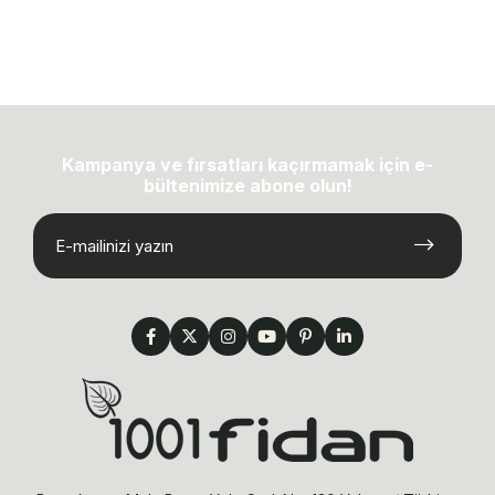
Kampanya ve fırsatları kaçırmamak için e-
bültenimize abone olun!