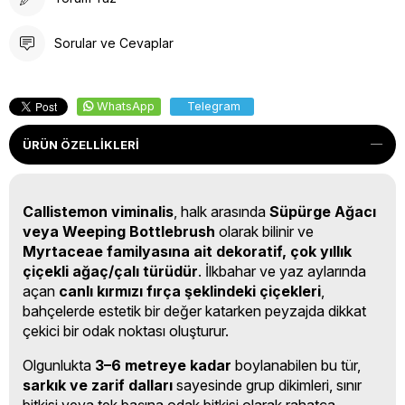
Sorular ve Cevaplar
WhatsApp
Telegram
ÜRÜN ÖZELLIKLERI
Callistemon viminalis
, halk arasında
Süpürge Ağacı
veya Weeping Bottlebrush
olarak bilinir ve
Myrtaceae familyasına ait dekoratif, çok yıllık
çiçekli ağaç/çalı türüdür
. İlkbahar ve yaz aylarında
açan
canlı kırmızı fırça şeklindeki çiçekleri
,
bahçelerde estetik bir değer katarken peyzajda dikkat
çekici bir odak noktası oluşturur.
Olgunlukta
3–6 metreye kadar
boylanabilen bu tür,
sarkık ve zarif dalları
sayesinde grup dikimleri, sınır
bitkisi veya tek başına odak bitkisi olarak rahatça