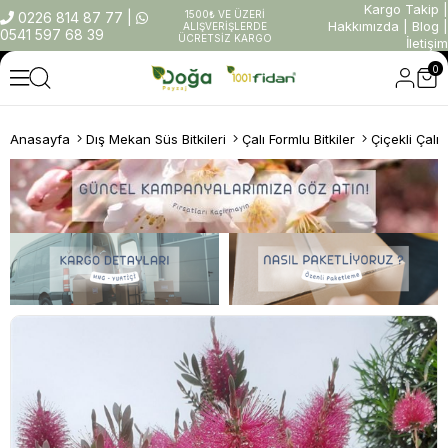
Kargo Takip
|
1500₺ VE ÜZERİ
0226 814 87 77
|
Hakkımızda
|
Blog
|
ALIŞVERİŞLERDE
0541 597 68 39
ÜCRETSİZ KARGO
İletişim
0
Anasayfa
Dış Mekan Süs Bitkileri
Çalı Formlu Bitkiler
Çiçekli Çalıl