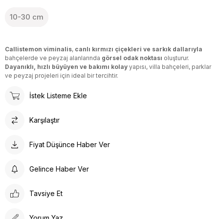
10-30 cm
Callistemon viminalis
,
canlı kırmızı çiçekleri ve sarkık dallarıyla
bahçelerde ve peyzaj alanlarında
görsel odak noktası
oluşturur.
Dayanıklı, hızlı büyüyen ve bakımı kolay
yapısı, villa bahçeleri, parklar
ve peyzaj projeleri için ideal bir tercihtir.
İstek Listeme Ekle
Karşılaştır
Fiyat Düşünce Haber Ver
Gelince Haber Ver
Tavsiye Et
Yorum Yaz