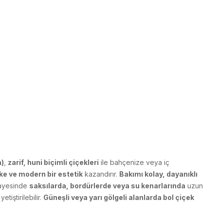
a)
,
zarif, huni biçimli çiçekleri
ile bahçenize veya iç
ike ve modern bir estetik
kazandırır.
Bakımı kolay, dayanıklı
ayesinde
saksılarda, bordürlerde veya su kenarlarında
uzun
etiştirilebilir.
Güneşli veya yarı gölgeli alanlarda bol çiçek