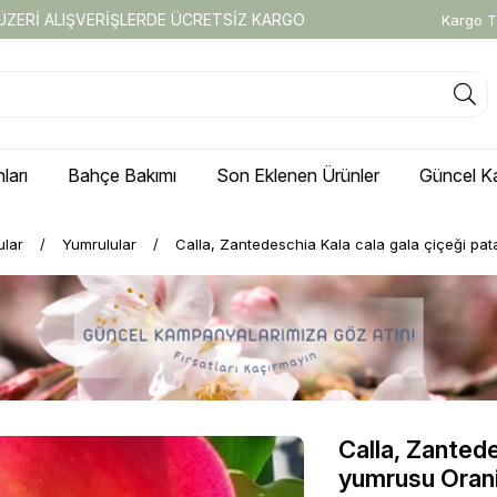
 ÜZERİ ALIŞVERİŞLERDE ÜCRETSİZ KARGO
Kargo T
ları
Bahçe Bakımı
Son Eklenen Ürünler
Güncel K
ular
Yumrulular
Calla, Zantedeschia Kala cala gala çiçeği pat
Calla, Zantede
yumrusu Oran