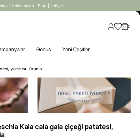
akip
|
Hakkımızda
|
Blog
|
İletişim
0
ampanyalar
Genus
Yeni Çeşitler
atesi, yumrusu Orania
schia Kala cala gala çiçeği patatesi,
ia