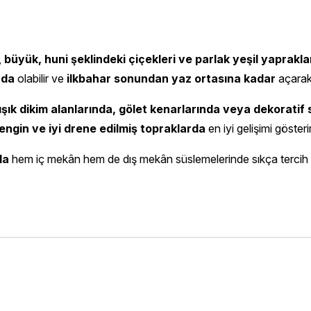
,
büyük, huni şeklindeki çiçekleri ve parlak yeşil yaprakla
rda
olabilir ve
ilkbahar sonundan yaz ortasına kadar
açara
ışık dikim alanlarında, gölet kenarlarında veya dekoratif 
ngin ve iyi drene edilmiş topraklarda
en iyi gelişimi gösterir
la
hem iç mekân hem de dış mekân süslemelerinde sıkça tercih e