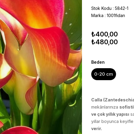
Stok Kodu
5842-1
Marka
:
1001fidan
₺400,00
₺480,00
Beden
0-20 cm
Calla (Zantedeschi
mekânlarınıza
sofist
ve çok yıllık yapısı
s
yıllar boyunca keyifle y
verir.