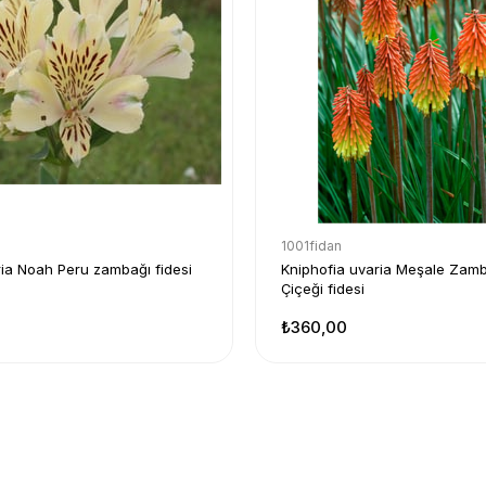
1001fidan
ia Noah Peru zambağı fidesi
Kniphofia uvaria Meşale Zamb
Çiçeği fidesi
₺360,00