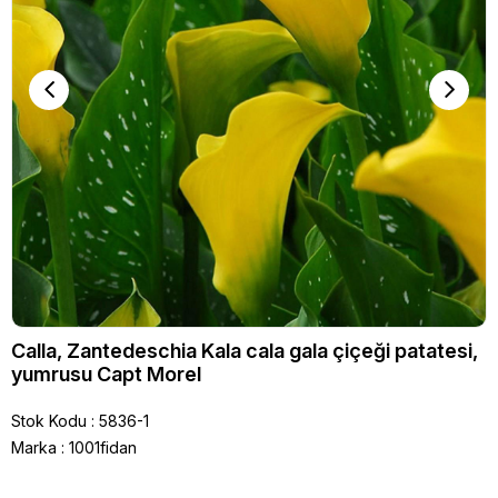
Calla, Zantedeschia Kala cala gala çiçeği patatesi,
yumrusu Capt Morel
Stok Kodu
5836-1
Marka
:
1001fidan