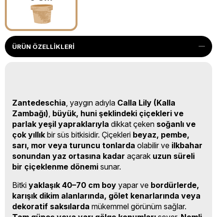
ÜRÜN ÖZELLIKLERI
Zantedeschia
, yaygın adıyla
Calla Lily (Kalla
Zambağı)
,
büyük, huni şeklindeki çiçekleri ve
parlak yeşil yapraklarıyla
dikkat çeken
soğanlı ve
çok yıllık
bir süs bitkisidir. Çiçekleri
beyaz, pembe,
sarı, mor veya turuncu tonlarda
olabilir ve
ilkbahar
sonundan yaz ortasına kadar
açarak
uzun süreli
bir çiçeklenme dönemi
sunar.
Bitki
yaklaşık 40–70 cm boy
yapar ve
bordürlerde,
karışık dikim alanlarında, gölet kenarlarında veya
dekoratif saksılarda
mükemmel görünüm sağlar.
Tam güneş veya yarı gölge konumları
sever.
Nemli,