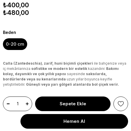
₺400,00
₺480,00
Beden
0-20 cm
Calla (Zantedeschia)
,
zarif, huni biçimli çiçekleri
ile bahçenize veya
iç mekânlarınıza
sofistike ve modern bir estetik
kazandırır.
Bakımı
kolay, dayanıklı ve çok yıllık yapısı
sayesinde
saksılarda,
bordürlerde veya su kenarlarında
uzun yıllar boyunca keyifle
yetiştirilebilir.
Güneşli veya yarı gölgeli alanlarda bol çiçek verir.