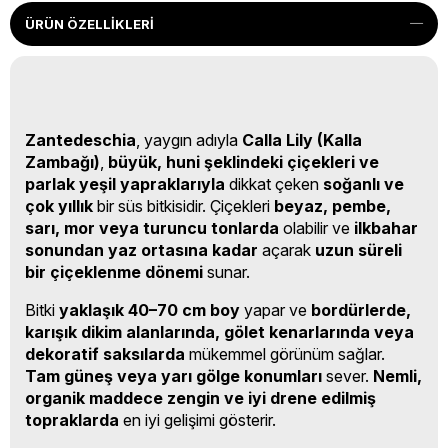
ÜRÜN ÖZELLIKLERI
Zantedeschia
, yaygın adıyla
Calla Lily (Kalla
Zambağı)
,
büyük, huni şeklindeki çiçekleri ve
parlak yeşil yapraklarıyla
dikkat çeken
soğanlı ve
çok yıllık
bir süs bitkisidir. Çiçekleri
beyaz, pembe,
sarı, mor veya turuncu tonlarda
olabilir ve
ilkbahar
sonundan yaz ortasına kadar
açarak
uzun süreli
bir çiçeklenme dönemi
sunar.
Bitki
yaklaşık 40–70 cm boy
yapar ve
bordürlerde,
karışık dikim alanlarında, gölet kenarlarında veya
dekoratif saksılarda
mükemmel görünüm sağlar.
Tam güneş veya yarı gölge konumları
sever.
Nemli,
organik maddece zengin ve iyi drene edilmiş
topraklarda
en iyi gelişimi gösterir.