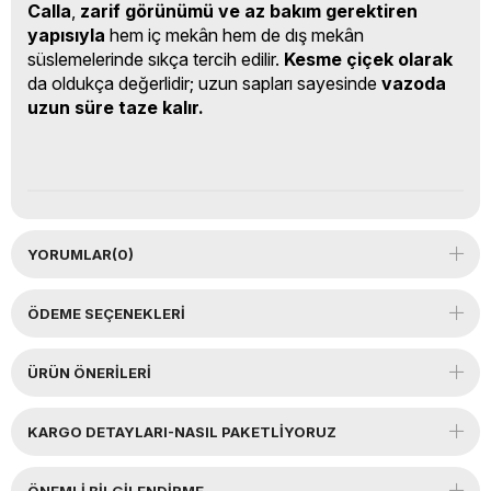
Calla
,
zarif görünümü ve az bakım gerektiren
yapısıyla
hem iç mekân hem de dış mekân
süslemelerinde sıkça tercih edilir.
Kesme çiçek olarak
da oldukça değerlidir; uzun sapları sayesinde
vazoda
uzun süre taze kalır.
YORUMLAR
(0)
ÖDEME SEÇENEKLERI
ÜRÜN ÖNERILERI
KARGO DETAYLARI-NASIL PAKETLİYORUZ
ÖNEMLI BILGILENDIRME