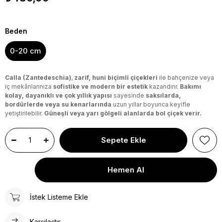
Beden
0-20 cm
Calla (Zantedeschia)
,
zarif, huni biçimli çiçekleri
ile bahçenize veya
iç mekânlarınıza
sofistike ve modern bir estetik
kazandırır.
Bakımı
kolay, dayanıklı ve çok yıllık yapısı
sayesinde
saksılarda,
bordürlerde veya su kenarlarında
uzun yıllar boyunca keyifle
yetiştirilebilir.
Güneşli veya yarı gölgeli alanlarda bol çiçek verir.
İstek Listeme Ekle
Karşılaştır