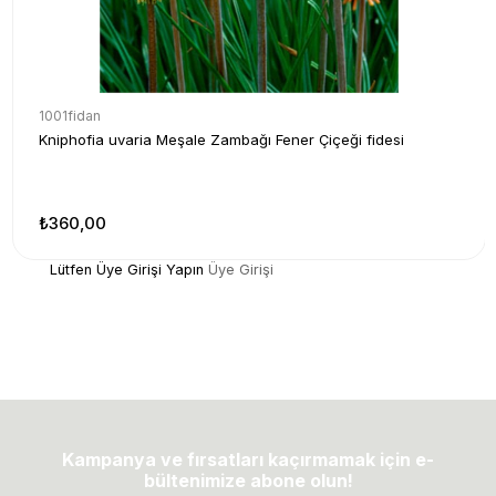
1001fidan
Kniphofia uvaria Meşale Zambağı Fener Çiçeği fidesi
₺360,00
Lütfen Üye Girişi Yapın
Üye Girişi
Kampanya ve fırsatları kaçırmamak için e-
bültenimize abone olun!