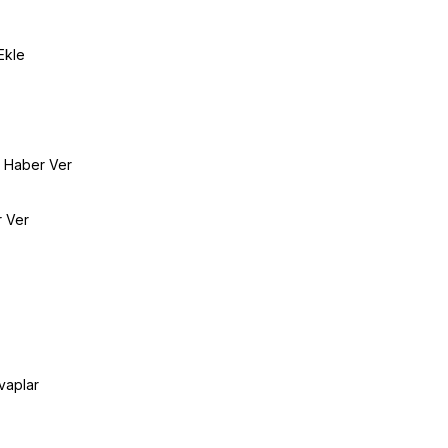
Ekle
e Haber Ver
r Ver
vaplar