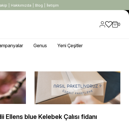
akip
|
Hakkımızda
|
Blog
|
İletişim
0
ampanyalar
Genus
Yeni Çeşitler
ii Ellens blue Kelebek Çalısı fidanı