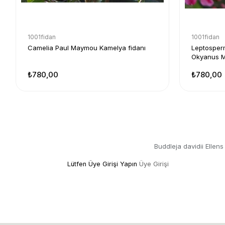
1001fidan
1001fidan
Camelia Paul Maymou Kamelya fidanı
Leptosper
Okyanus M
₺780,00
₺780,00
Buddleja davidii Ellen
Lütfen Üye Girişi Yapın
Üye Girişi