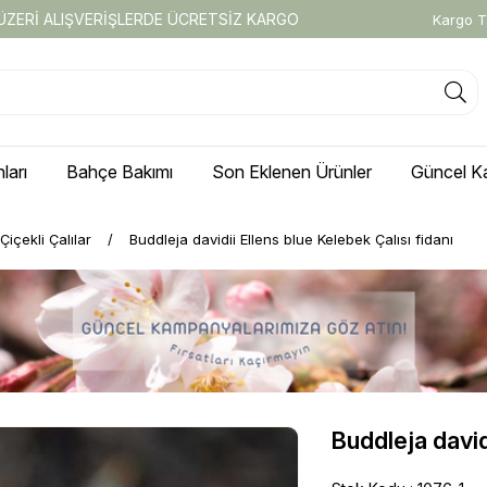
 ÜZERİ ALIŞVERİŞLERDE ÜCRETSİZ KARGO
Kargo T
ları
Bahçe Bakımı
Son Eklenen Ürünler
Güncel K
Çiçekli Çalılar
Buddleja davidii Ellens blue Kelebek Çalısı fidanı
Buddleja david