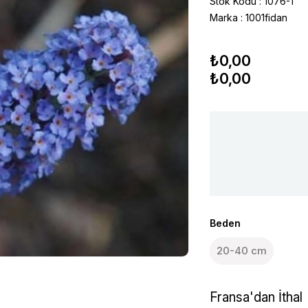
Stok Kodu
1076-1
Marka
:
1001fidan
₺0,00
₺0,00
Beden
20-40 cm
Fransa'dan İthal