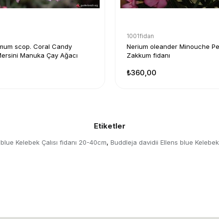
1001fidan
mum scop. Coral Candy
Nerium oleander Minouche P
ersini Manuka Çay Ağacı
Zakkum fidanı
₺360,00
Etiketler
s blue Kelebek Çalısı fidanı 20-40cm
Buddleja davidii Ellens blue Kelebe
,