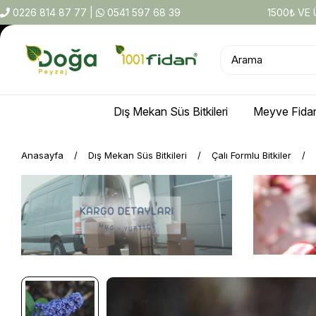
0226 814 87 77
|
0541 597 68 39
1500₺ VE
Dış Mekan Süs Bitkileri
Meyve Fidan
Anasayfa
Dış Mekan Süs Bitkileri
Çalı Formlu Bitkiler