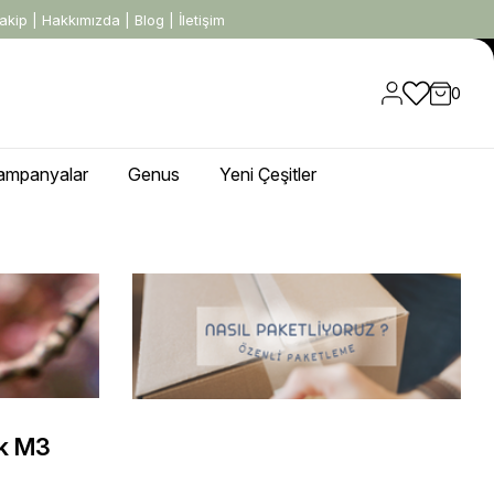
akip
|
Hakkımızda
|
Blog
|
İletişim
0
ampanyalar
Genus
Yeni Çeşitler
ak M3