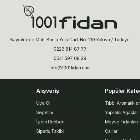
Bayraktepe Mah. Bursa Yolu Cad. No: 130 Yalova / Türkiye
0226 814 87 77
0541 597 68 39
info@1001fidan.com
Alışveriş
Popüler Kate
Üye Ol
Tıbbi Aromatikler
Sepetim
Yapraklı Ağaçlar
İşlem Rehberi
Meyve Fidanları
Sipariş Takibi
Çalılar