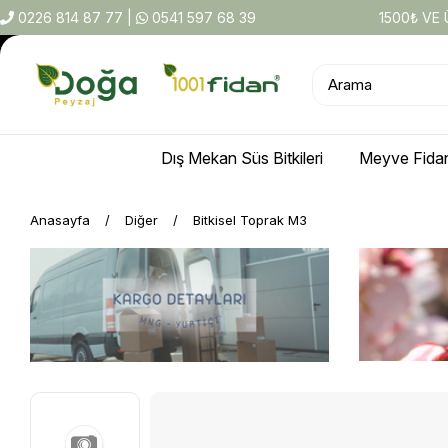
0226 814 87 77
|
0541 597 68 39
1500₺ VE
Dış Mekan Süs Bitkileri
Meyve Fidan
Anasayfa
Diğer
Bitkisel Toprak M3