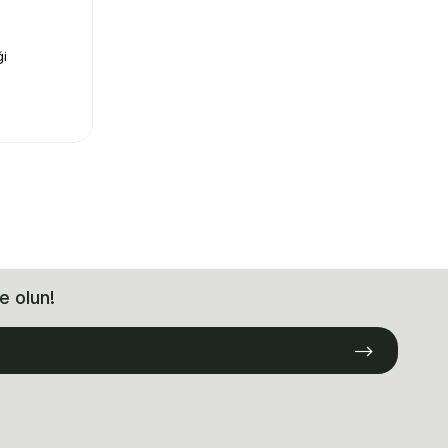
ği
e olun!