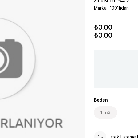
Stok Kodu
6402
Marka
:
1001fidan
₺0,00
₺0,00
Beden
1 m3
İstek Listeme 