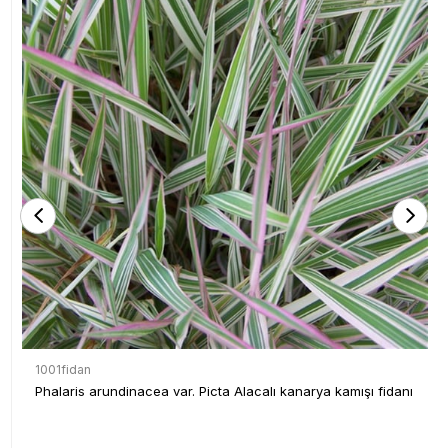
1001fidan
Phalaris arundinacea var. Picta Alacalı kanarya kamışı fidanı