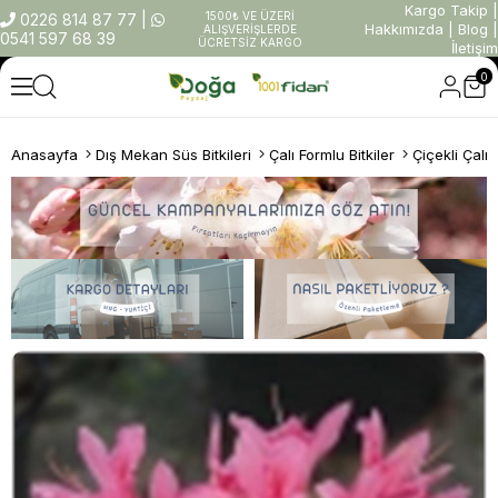
Kargo Takip
|
1500₺ VE ÜZERİ
0226 814 87 77
|
Hakkımızda
|
Blog
|
ALIŞVERİŞLERDE
0541 597 68 39
ÜCRETSİZ KARGO
İletişim
0
Anasayfa
Dış Mekan Süs Bitkileri
Çalı Formlu Bitkiler
Çiçekli Çalıl