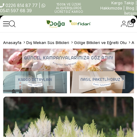
Kargo Takip
|
1500₺ VE ÜZERİ
0226 814 87 77
|
Hakkımızda
|
Blog
|
ALIŞVERİŞLERDE
0541 597 68 39
ÜCRETSİZ KARGO
İletişim
0
Anasayfa
Dış Mekan Süs Bitkileri
Gölge Bitkileri ve Eğrelti Otu