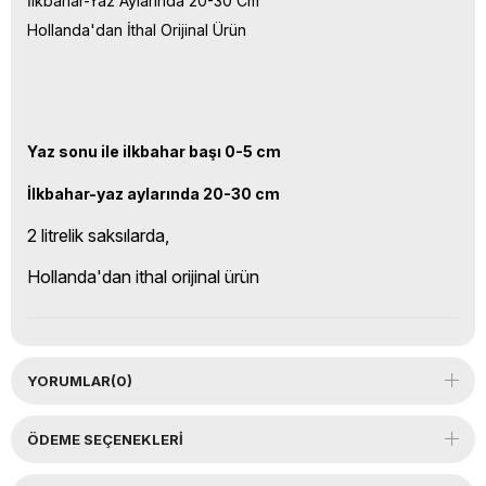
İlkbahar-Yaz Aylarında 20-30 Cm
Hollanda'dan İthal Orijinal Ürün
Yaz sonu ile ilkbahar başı 0-5 cm
İlkbahar-yaz aylarında 20-30 cm
2 litrelik saksılarda,
Hollanda'dan ithal orijinal ürün
YORUMLAR
(0)
ÖDEME SEÇENEKLERI