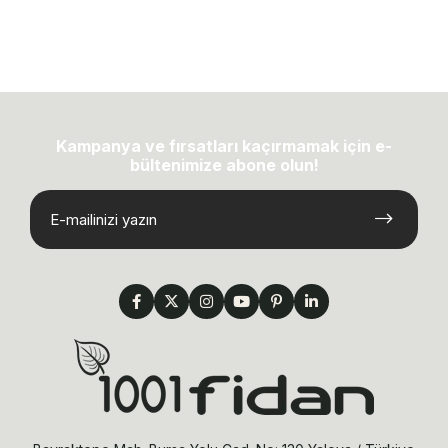
Kampanya ve fırsatları kaçırmamak için e-
bültenimize abone olun!