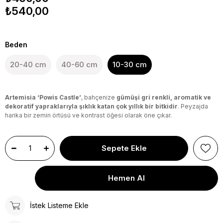
₺540,00
Beden
20-40 cm
40-60 cm
10-30 cm
Artemisia ‘Powis Castle’
, bahçenize
gümüşi gri renkli, aromatik ve
dekoratif yapraklarıyla şıklık katan çok yıllık bir bitkidir
. Peyzajda
harika bir zemin örtüsü ve kontrast öğesi olarak öne çıkar.
İstek Listeme Ekle