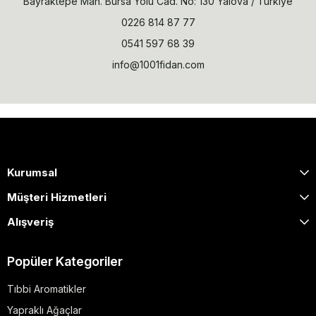
Bayraktepe Mah. Bursa Yolu Cad. No: 130 Yalova / Türkiye
0226 814 87 77
0541 597 68 39
info@1001fidan.com
Kurumsal
Müşteri Hizmetleri
Alışveriş
Popüler Kategoriler
Tıbbi Aromatikler
Yapraklı Ağaçlar