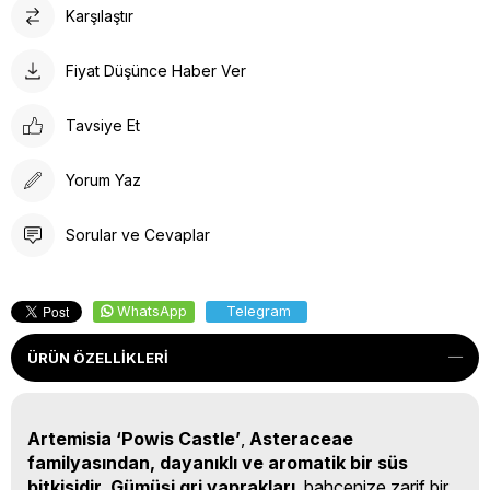
Karşılaştır
Fiyat Düşünce Haber Ver
Tavsiye Et
Yorum Yaz
Sorular ve Cevaplar
WhatsApp
Telegram
ÜRÜN ÖZELLIKLERI
Artemisia ‘Powis Castle’
,
Asteraceae
familyasından, dayanıklı ve aromatik bir süs
bitkisidir
.
Gümüşi gri yaprakları
, bahçenize zarif bir