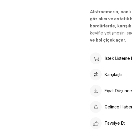
Alstroemeria
,
canlı
göz alıcı ve estetik
bordürlerde, karışık
keyifle yetişmesini sa
ve bol çiçek açar.
İstek Listeme 
Karşılaştır
Fiyat Düşünc
Gelince Habe
Tavsiye Et