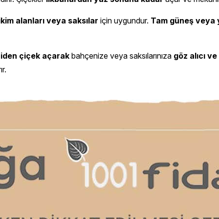
ikim alanları veya saksılar
için uygundur.
Tam güneş veya y
niden çiçek açarak
bahçenize veya saksılarınıza
göz alıcı v
r.