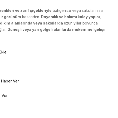
 renkleri ve zarif çiçekleriyle
bahçenize veya saksılarınıza
 bir görünüm
kazandırır.
Dayanıklı ve bakımı kolay yapısı
,
 dikim alanlarında veya saksılarda
uzun yıllar boyunca
ğlar.
Güneşli veya yarı gölgeli alanlarda mükemmel gelişir
Ekle
e Haber Ver
r Ver