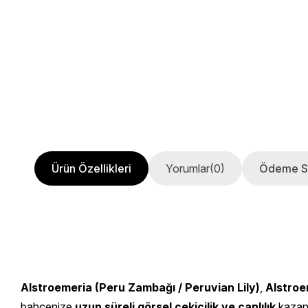
Ürün Özellikleri
Yorumlar
(0)
Ödeme S
Alstroemeria (Peru Zambağı / Peruvian Lily)
,
Alstroe
bahçenize
uzun süreli görsel çekicilik ve canlılık
kazand