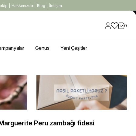
akip
|
Hakkımızda
|
Blog
|
İletişim
0
ampanyalar
Genus
Yeni Çeşitler
Marguerite Peru zambağı fidesi