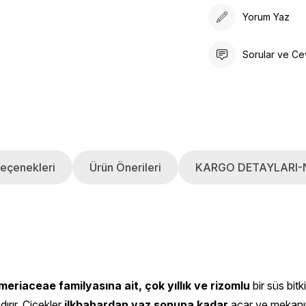
Yorum Yaz
Sorular ve Ce
eçenekleri
Ürün Önerileri
KARGO DETAYLARI-
meriaceae familyasına ait, çok yıllık ve rizomlu
bir süs bitki
ırır. Çiçekler
ilkbahardan yaz sonuna kadar
açar ve mekan