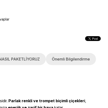
vaplar
NASIL PAKETLİYORUZ
Önemli Bilgilendirme
sidir.
Parlak renkli ve trompet biçimli çiçekleri
,
ınıza
enerjik ve zarif bir hava
katar.