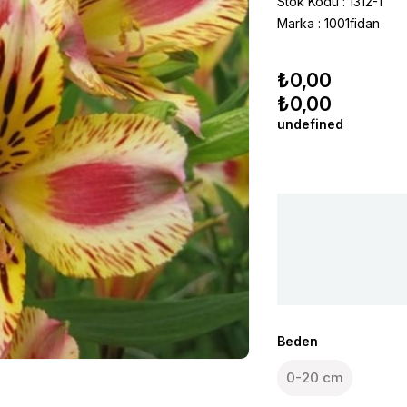
Stok Kodu
1312-1
Marka
:
1001fidan
₺0,00
₺0,00
undefined
Beden
0-20 cm