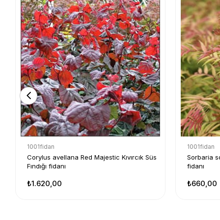
1001fidan
1001fidan
Corylus avellana Red Majestic Kıvırcık Süs
Sorbaria s
Fındığı fidanı
fidanı
₺1.620,00
₺660,00