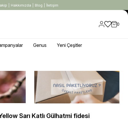
akip
|
Hakkımızda
|
Blog
|
İletişim
0
ampanyalar
Genus
Yeni Çeşitler
ellow Sarı Katlı Gülhatmi fidesi