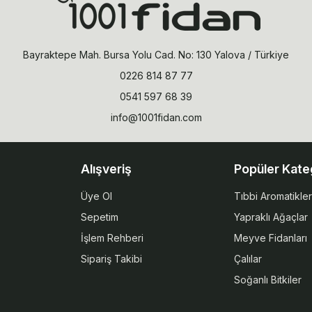
Bayraktepe Mah. Bursa Yolu Cad. No: 130 Yalova / Türkiye
0226 814 87 77
0541 597 68 39
info@1001fidan.com
Alışveriş
Popüler Kate
Üye Ol
Tıbbi Aromatikler
Sepetim
Yapraklı Ağaçlar
İşlem Rehberi
Meyve Fidanları
Sipariş Takibi
Çalılar
Soğanlı Bitkiler