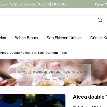
 ÜZERİ ALIŞVERİŞLERDE ÜCRETSİZ KARGO
Kargo T
ları
Bahçe Bakımı
Son Eklenen Ürünler
Güncel K
Alcea double Yellow Sarı Katlı Gülhatmi fidesi
Alcea double Y