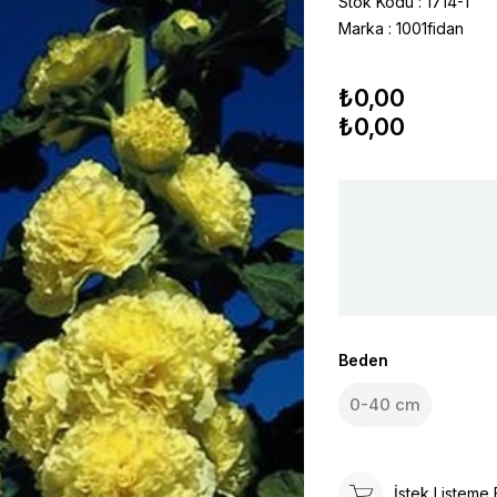
Stok Kodu
1714-1
Marka
:
1001fidan
₺0,00
₺0,00
Beden
0-40 cm
İstek Listeme 