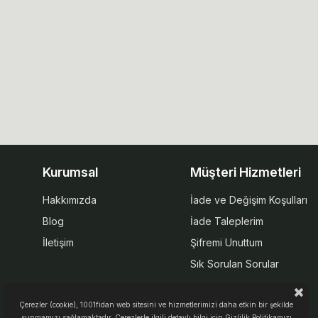
Kurumsal
Müşteri Hizmetleri
Hakkımızda
İade ve Değişim Koşulları
Blog
İade Taleplerim
İletişim
Şifremi Unuttum
Sık Sorulan Sorular
Çerezler (cookie), 1001fidan web sitesini ve hizmetlerimizi daha etkin bir şekilde
sunmamızı sağlamaktadır. Çerezlerle ilgili detaylı bilgi için Gizlilik Politikamızı