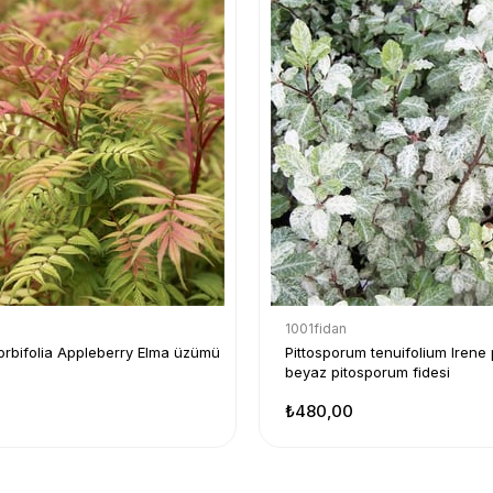
1001fidan
orbifolia Appleberry Elma üzümü
Pittosporum tenuifolium Irene
beyaz pitosporum fidesi
₺480,00