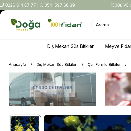
0226 814 87 77
|
0541 597 68 39
1500₺ VE
Dış Mekan Süs Bitkileri
Meyve Fidan
Anasayfa
Dış Mekan Süs Bitkileri
Çalı Formlu Bitkiler