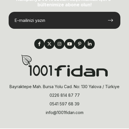
bültenimize abone olun!
Bayraktepe Mah. Bursa Yolu Cad. No: 130 Yalova / Türkiye
0226 814 87 77
0541 597 68 39
info@1001fidan.com