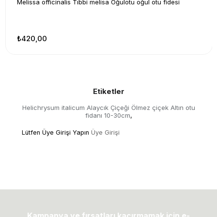
Melissa officinalis Tıbbi melisa Oğulotu oğul otu fidesi
₺420,00
Etiketler
Helichrysum italicum Alaycık Çiçeği Ölmez çiçek Altın otu
fidanı 10-30cm
,
Lütfen Üye Girişi Yapın
Üye Girişi
Kampanya ve fırsatları kaçırmamak için e-