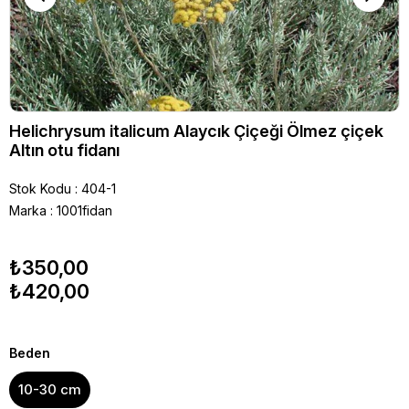
Helichrysum italicum Alaycık Çiçeği Ölmez çiçek
Altın otu fidanı
Stok Kodu
404-1
Marka
:
1001fidan
₺350,00
₺420,00
Beden
10-30 cm