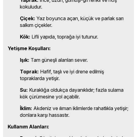
Yaprak:
İnce, uzun, gümüşi-gri renkli ve hoş
kokuludur.
Çiçek:
Yaz boyunca açan, küçük ve parlak sarı
salkım çiçekler.
Kök:
Lifli yapıda, toprağa iyi tutunur.
Yetişme Koşulları:
Işık:
Tam güneşli alanları sever.
Toprak:
Hafif, taşlı ve iyi drene edilmiş
topraklarda yetişir.
Su:
Kuraklığa oldukça dayanıklıdır; fazla sulama
kök çürümesine yol açabilir.
İklim:
Akdeniz ve ılıman iklimlerde rahatlıkla yetişir;
donlara karşı hassastır.
Kullanım Alanları: