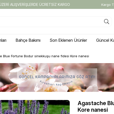
 ÜZERİ ALIŞVERİŞLERDE ÜCRETSİZ KARGO
Kargo T
ları
Bahçe Bakımı
Son Eklenen Ürünler
Güncel K
 Blue Fortune Bodur sinekkuşu nane fidesi Kore nanesi
Agastache Blu
Kore nanesi