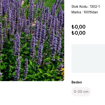
Stok Kodu
1302-1
Marka
:
1001fidan
₺0,00
₺0,00
Beden
0-20 cm