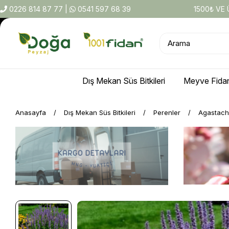
0226 814 87 77
|
0541 597 68 39
1500₺ VE
Dış Mekan Süs Bitkileri
Meyve Fidan
Anasayfa
Dış Mekan Süs Bitkileri
Perenler
Agastache