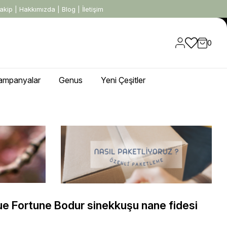
akip
|
Hakkımızda
|
Blog
|
İletişim
0
ampanyalar
Genus
Yeni Çeşitler
e Fortune Bodur sinekkuşu nane fidesi