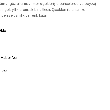
tune
, göz alıcı mavi-mor çiçekleriyle bahçelerde ve peyzaj
, çok yıllık aromatik bir bitkidir. Çiçekleri ile arıları ve
çenize canlılık ve renk katar.
Ekle
e Haber Ver
r Ver