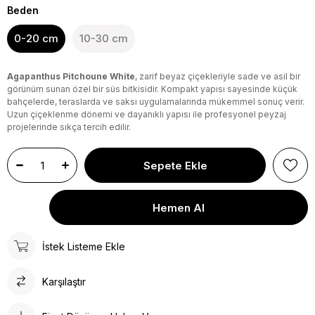
Beden
0-20 cm
10-30 cm
Agapanthus Pitchoune White
, zarif beyaz çiçekleriyle sade ve asil bir
görünüm sunan özel bir süs bitkisidir. Kompakt yapısı sayesinde küçük
bahçelerde, teraslarda ve saksı uygulamalarında mükemmel sonuç verir.
Uzun çiçeklenme dönemi ve dayanıklı yapısı ile profesyonel peyzaj
projelerinde sıkça tercih edilir.
İstek Listeme Ekle
Karşılaştır