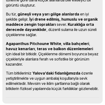
türlerine göre daha küçük alanlarda bile etkileyici bir
görüntü oluşturur.
Bu tür,
güneşli veya yarı gölge alanlarda
en iyi
şekilde gelişir.
İyi drene edilmiş, humuslu ve organik
maddece zengin toprakları
sever.
Kuraklığa orta
derecede dayanıklıdır
, düzenli sulama ile uzun süreli
çiçeklenme sağlar.
Agapanthus Pitchoune White
,
villa bahçeleri
,
havuz kenarları
,
teras ve balkon düzenlemeleri
için ideal bir bitkidir. Çiçeklenme dönemi boyunca beyaz
çiçekleriyle alanlara ferah ve sofistike bir görünüm
kazandırır.
Tüm bitkilerimiz
Yalova’daki fidanlığımızda
özenle
yetiştirilmekte ve uygun ambalaj koşullarıyla sevk
edilmektedir. Mevsim ve iklim şartlarına bağlı olarak
bitkilerin fiziksel yapılarında küçük farklılıklar gözlenebilir.