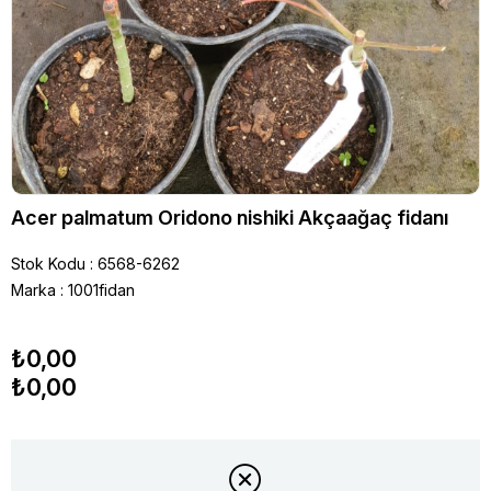
Acer palmatum Oridono nishiki Akçaağaç fidanı
Stok Kodu
6568-6262
Marka
:
1001fidan
₺0,00
₺0,00