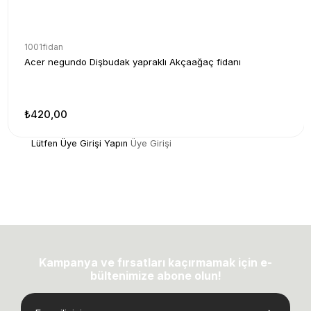
1001fidan
Acer negundo Dişbudak yapraklı Akçaağaç fidanı
₺420,00
Lütfen Üye Girişi Yapın
Üye Girişi
Kampanya ve fırsatları kaçırmamak için e-
bültenimize abone olun!