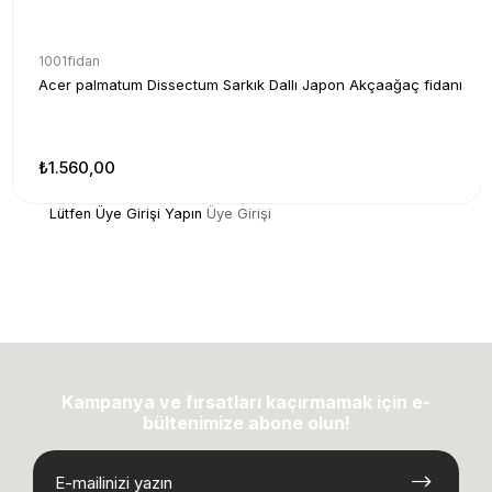
1001fidan
Acer palmatum Dissectum Sarkık Dallı Japon Akçaağaç fidanı
₺1.560,00
Lütfen Üye Girişi Yapın
Üye Girişi
Kampanya ve fırsatları kaçırmamak için e-
bültenimize abone olun!