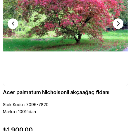
Acer palmatum Nicholsonii akçaağaç fidanı
Stok Kodu
7096-7820
Marka
:
1001fidan
₺1.900,00