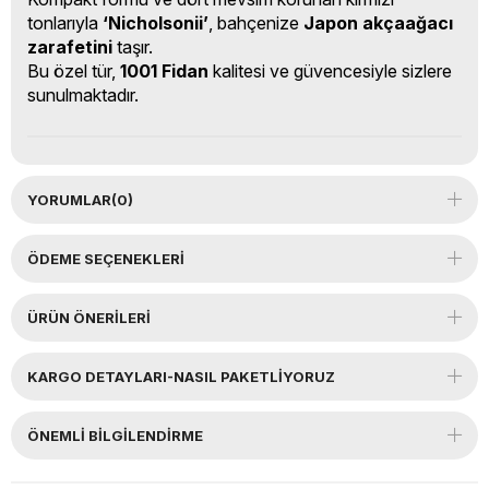
tonlarıyla
‘Nicholsonii’
, bahçenize
Japon akçaağacı
zarafetini
taşır.
Bu özel tür,
1001 Fidan
kalitesi ve güvencesiyle sizlere
sunulmaktadır.
YORUMLAR
(0)
ÖDEME SEÇENEKLERI
ÜRÜN ÖNERILERI
KARGO DETAYLARI-NASIL PAKETLİYORUZ
ÖNEMLI BILGILENDIRME