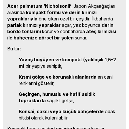
Acer palmatum ‘Nicholsonii’
, Japon Akçaağaçları
arasında
kompakt formu ve derin kırmızı
yapraklarıyla
öne çıkan özel bir çeşittir. İlkbaharda
parlak kırmızı yapraklar
açar, yaz boyunca
derin
bordo tonlarını
korur ve sonbaharda
ateş kırmızısı
ile bahçenize görsel bir şölen
sunar.
Bu tür;
Yavaş büyüyen ve kompakt (yaklaşık 1,5–2
m)
bir yapıya sahiptir,
Kısmi gölge ve korunaklı alanlarda
en canlı
renklerini gösterir,
Geçirgen, humuslu ve hafif asidik
topraklarda
sağlıklı gelişir,
Bonsai, saksı veya küçük bahçelerde
odak
bitkisi olarak kullanılabilir.
Kompakt formu ve dört mevsim korunan kırmızı