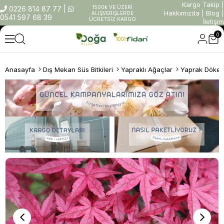
Kargo Takip
|
1500₺ VE ÜZERİ
0226 814 87 77
|
Hakkımızda
|
Blog
|
ALIŞVERİŞLERDE
0541 597 68 39
ÜCRETSİZ KARGO
İletişim
0
Anasayfa
Dış Mekan Süs Bitkileri
Yapraklı Ağaçlar
Yaprak Döken