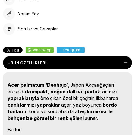
Yorum Yaz
Sorular ve Cevaplar
WhatsApp
Telegram
ÜRÜN ÖZELLIKLERI
Acer palmatum ‘Deshojo’
, Japon Akçaağaçları
arasında
kompakt, yoğun dallı ve parlak kırmızı
yapraklarıyla
öne çıkan özel bir çeşittir. İlkbaharda
canlı kırmızı yapraklar
açar, yaz boyunca
bordo
tonlarını
korur ve sonbaharda
ateş kırmızısı ile
bahçenize görsel bir renk şöleni
sunar.
Bu tür;