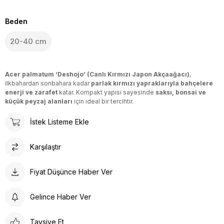
Beden
20-40 cm
Acer palmatum ‘Deshojo’ (Canlı Kırmızı Japon Akçaağacı)
,
ilkbahardan sonbahara kadar
parlak kırmızı yapraklarıyla bahçelere
enerji ve zarafet
katar. Kompakt yapısı sayesinde
saksı, bonsai ve
küçük peyzaj alanları
için ideal bir tercihtir.
İstek Listeme Ekle
Karşılaştır
Fiyat Düşünce Haber Ver
Gelince Haber Ver
Tavsiye Et