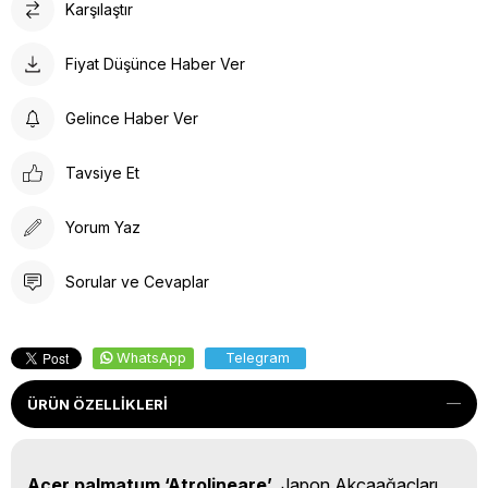
Karşılaştır
Fiyat Düşünce Haber Ver
Gelince Haber Ver
Tavsiye Et
Yorum Yaz
Sorular ve Cevaplar
WhatsApp
Telegram
ÜRÜN ÖZELLIKLERI
Acer palmatum ‘Atrolineare’
, Japon Akçaağaçları