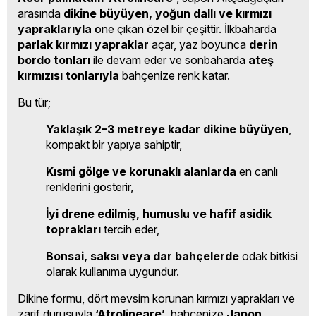
arasında
dikine büyüyen, yoğun dallı ve kırmızı
yapraklarıyla
öne çıkan özel bir çeşittir. İlkbaharda
parlak kırmızı yapraklar
açar, yaz boyunca
derin
bordo tonları
ile devam eder ve sonbaharda
ateş
kırmızısı tonlarıyla
bahçenize renk katar.
Bu tür;
Yaklaşık 2–3 metreye kadar dikine büyüyen
,
kompakt bir yapıya sahiptir,
Kısmi gölge ve korunaklı alanlarda
en canlı
renklerini gösterir,
İyi drene edilmiş, humuslu ve hafif asidik
toprakları
tercih eder,
Bonsai, saksı veya dar bahçelerde
odak bitkisi
olarak kullanıma uygundur.
Dikine formu, dört mevsim korunan kırmızı yaprakları ve
zarif duruşuyla
‘Atrolineare’
, bahçenize
Japon