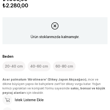
₺2.280,00
Ürün stoklarımızda kalmamıştır.
Beden
20-40 cm
40-60 cm
60-80 cm
Acer palmatum ‘Atrolineare’ (Dikey Japon Akçaağacı)
, ince ve
dikine büyüyen yapısı ile bahçelere zarif bir dikey vurgu katar. Yoğun
kırmızı yaprakları ve kompakt formu sayesinde
saksı, bonsai ve küçük
peyzaj alanları
için idealdir.
İstek Listeme Ekle