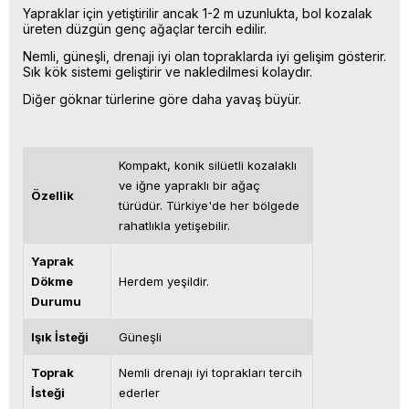
Yapraklar için yetiştirilir ancak 1-2 m uzunlukta, bol kozalak
üreten düzgün genç ağaçlar tercih edilir.
Nemli, güneşli, drenaji iyi olan topraklarda iyi gelişim gösterir.
Sık kök sistemi geliştirir ve nakledilmesi kolaydır.
Diğer göknar türlerine göre daha yavaş büyür.
Kompakt, konik silüetli kozalaklı
ve iğne yapraklı bir ağaç
Özellik
türüdür. Türkiye'de her bölgede
rahatlıkla yetişebilir.
Yaprak
Dökme
Herdem yeşildir.
Durumu
Işık İsteği
Güneşli
Toprak
Nemli drenajı iyi toprakları tercih
İsteği
ederler