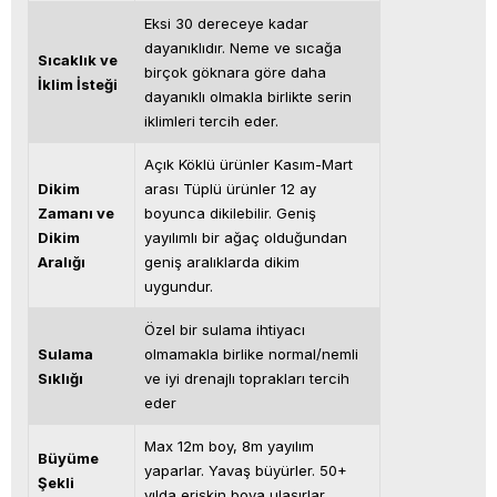
Eksi 30 dereceye kadar
dayanıklıdır. Neme ve sıcağa
Sıcaklık ve
birçok göknara göre daha
İklim İsteği
dayanıklı olmakla birlikte serin
iklimleri tercih eder.
Açık Köklü ürünler Kasım-Mart
Dikim
arası Tüplü ürünler 12 ay
Zamanı ve
boyunca dikilebilir. Geniş
Dikim
yayılımlı bir ağaç olduğundan
Aralığı
geniş aralıklarda dikim
uygundur.
Özel bir sulama ihtiyacı
Sulama
olmamakla birlike normal/nemli
Sıklığı
ve iyi drenajlı toprakları tercih
eder
Max 12m boy, 8m yayılım
Büyüme
yaparlar. Yavaş büyürler. 50+
Şekli
yılda erişkin boya ulaşırlar.