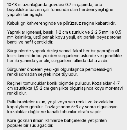
10-18 m uzunluğunda gövdesi 0.7 m çapında, orta
büyüklükte bazen çalı formunda olan herdem yeşil iğne
yapraklı bir ağaçtır.
Kabuk gri kahverenginde ve pürüzsüz reçine kabartılıdır.
Yapraklar iğnemsi, basık, 1-2 cm uzunluk ve 2-2,5 mm ile 0,5
mm kalınlıkta, üstü parlak koyu yeşil, altı parlak beyaz stoma
bantlı ve hafif çentiklidir.
Sürgünlerde yaprak dizilişi sarmal fakat her bir yaprağın alt
kısmı kıvrımlıdır bu yüzden sürgünlerin üstünde ve genellikle
her iki yanında yer alır, sürgünlerin altında daha azdır.
Sürgünler önceleri yeşil-gri olgunlaşınca pembemsi-gri
renkli sonradan seyrek ince tüylüdür.
Reçineli tomurcuklar konik biçimde pulludur. Kozalaklar 4-7
cm uzunlukta 1,5-2 cm genişlikte olgunlaşınca koyu mor-mavi
renkli olur.
Pullu brahteler uzun, yeşil veya sarı renkli ve kozalaklar
kapalıyken görülür. Tozlaşmadan 5-6 ay sonra olgunlaşan
kozalaklar dağılır ve kanatlı tohumlar etrafa saçılır.
Kore göknarı ılıman iklimlerde bahçelerde yetiştirilen
popüler bir süs ağacıdır.