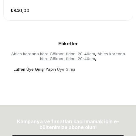
₺840,00
Etiketler
Abies koreana Kore Göknarı fidanı 20-40cm
Abies koreana
,
Kore Göknarı fidanı 20-40cm
,
Lütfen Üye Girişi Yapın
Üye Girişi
Kampanya ve fırsatları kaçırmamak için e-
bültenimize abone olun!