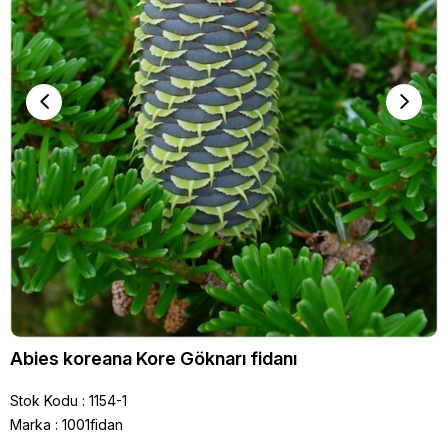
Abies koreana Kore Göknarı fidanı
Stok Kodu
1154-1
Marka
:
1001fidan