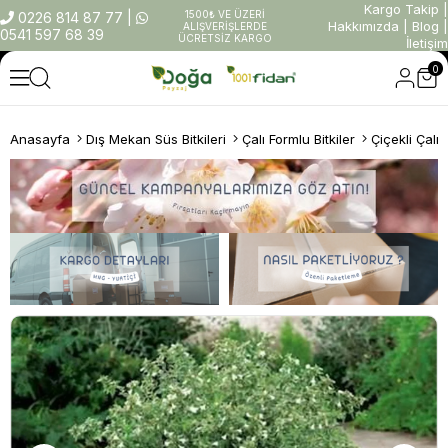
Kargo Takip
|
1500₺ VE ÜZERİ
0226 814 87 77
|
Hakkımızda
|
Blog
|
ALIŞVERİŞLERDE
0541 597 68 39
ÜCRETSİZ KARGO
İletişim
0
Anasayfa
Dış Mekan Süs Bitkileri
Çalı Formlu Bitkiler
Çiçekli Çalıl