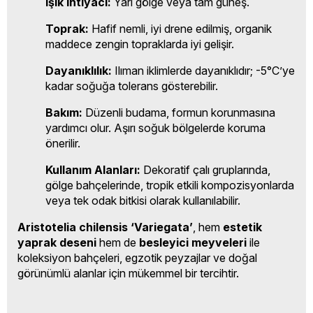
Işık İhtiyacı:
Yarı gölge veya tam güneş.
Toprak:
Hafif nemli, iyi drene edilmiş, organik
maddece zengin topraklarda iyi gelişir.
Dayanıklılık:
Ilıman iklimlerde dayanıklıdır; -5°C’ye
kadar soğuğa tolerans gösterebilir.
Bakım:
Düzenli budama, formun korunmasına
yardımcı olur. Aşırı soğuk bölgelerde koruma
önerilir.
Kullanım Alanları:
Dekoratif çalı gruplarında,
gölge bahçelerinde, tropik etkili kompozisyonlarda
veya tek odak bitkisi olarak kullanılabilir.
Aristotelia chilensis ‘Variegata’
, hem
estetik
yaprak deseni
hem de
besleyici meyveleri
ile
koleksiyon bahçeleri, egzotik peyzajlar ve doğal
görünümlü alanlar için mükemmel bir tercihtir.