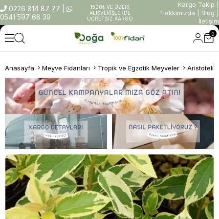
Kargo Takip
|
1500₺ VE ÜZERİ
0226 814 87 77
|
Hakkımızda
|
Blog
|
ALIŞVERİŞLERDE
0541 597 68 39
ÜCRETSİZ KARGO
İletişim
0
Anasayfa
Meyve Fidanları
Tropik ve Egzotik Meyveler