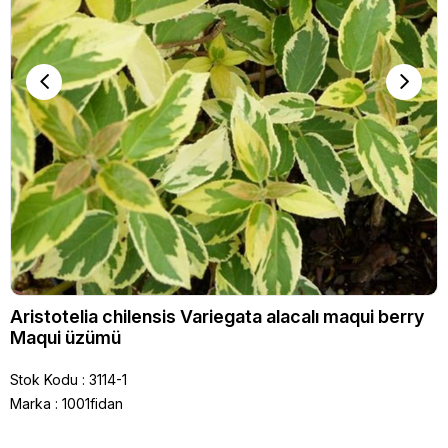
Aristotelia chilensis Variegata alacalı maqui berry
Maqui üzümü
Stok Kodu
3114-1
Marka
:
1001fidan