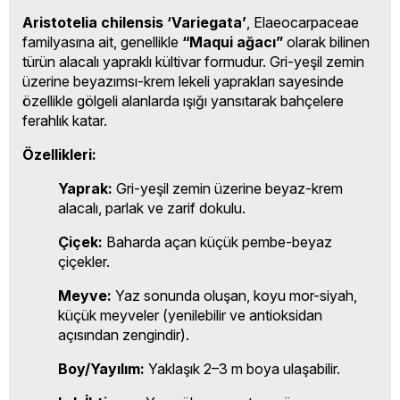
Aristotelia chilensis ‘Variegata’
, Elaeocarpaceae
familyasına ait, genellikle
“Maqui ağacı”
olarak bilinen
türün alacalı yapraklı kültivar formudur. Gri-yeşil zemin
üzerine beyazımsı-krem lekeli yaprakları sayesinde
özellikle gölgeli alanlarda ışığı yansıtarak bahçelere
ferahlık katar.
Özellikleri:
Yaprak:
Gri-yeşil zemin üzerine beyaz-krem
alacalı, parlak ve zarif dokulu.
Çiçek:
Baharda açan küçük pembe-beyaz
çiçekler.
Meyve:
Yaz sonunda oluşan, koyu mor-siyah,
küçük meyveler (yenilebilir ve antioksidan
açısından zengindir).
Boy/Yayılım:
Yaklaşık 2–3 m boya ulaşabilir.