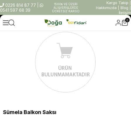
Kargo Takip
|
1500₺ VE ÜZERİ
0226 814 87 77
|
Hakkımızda
|
Blog
|
ALIŞVERİŞLERDE
0541 597 68 39
ÜCRETSİZ KARGO
İletişim
0
Sümela Balkon Saksı