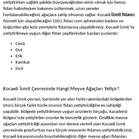
yetiştirirken sağlıklı şekilde büyüyeceğinden emin olmak için henüz 
fidan halindeyken bakımını üstlenmek, uzun seneler 
faydalanabileceğiniz ağaçlara sahip olmanızı sağlar. Kocaeli 
İzmit
fidancı
hizmeti için ulaşabileceğini 1001.fidan com adresinden badem ve 
böğürtlen gibi leziz yemişlerin fidanlarına ulaşabilirsiniz. Kocaeli İzmit’te 
yetiştirilmeye uygun diğer fidan çeşitlerinden bazıları şunlardır:
Ceviz
Dut 
Erik
Kamkat
İncir
Kocaeli İzmit Çevresinde Hangi Meyve Ağaçları Yetişir?
Kocaeli İzmit çevresi, içerisinde yer alan farklı rakımlardaki bölgelerden 
ötürü birçok farklı türde ürünün fidan yetiştiriciliğine ev sahipliği 
yapabilir. Bölgede yetiştirilmeye uygun ürünlerin birçoğu, Karadeniz 
Bölgesi’nde yetiştirilen ürünler ile benzerlik gösterir. Özellikle meyve 
ağaçları yetiştiriciliği açısından son derece verimli olan Kocaeli İzmit 
çevresinde greyfurttan nara birçok meyvenin fidanını yetiştirebilirsiniz. 
Kocaeli lokasyonunda büyütebileceğiniz diğer meyve ağacı fidanları 