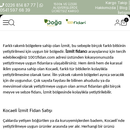
Kargo Takip
|
1500₺ VE ÜZERİ
0226 814 87 77
|
Hakkımızda
|
Blog
|
ALIŞVERİŞLERDE
0541 597 68 39
ÜCRETSİZ KARGO
İletişim
0
Farklı rakımlı bölgelere sahip olan İzmit, bu sebeple birçok farklı bitkinin 
yetiştirilmesi için uygun bir bölgedir. 
İzmit fidancı
 arayışlarınız için tercih 
edebileceğiniz 1001fidan.com adresi üstünden lokasyonunuzda 
yetiştirmeye uygun fidanlara ulaşabilirsiniz. Hem ılımlı hem de karasal 
iklim yapısına sahip olan Kocaeli, farklı tür bitkilerin kolaylıkla 
yetiştirilmesine olanak tanır. İlin yüksek rakımlı bölgeleri ayrıca seracılık 
için de uygundur. Çok sayıda faydası ile bilinen ahududu ya da 
mevsimsel olarak yetiştirmeye uygun olan armut fidanları gibi birçok 
meyve ve sebze fidanı, İzmit bölgesinde kolaylıkla yetiştirilebilir.
Kocaeli İzmit Fidan Satışı
Çalılarda yetişen böğürtlen ya da kuruyemişlerden badem, Kocaeli’nde 
yetiştirilmeye uygun ürünler arasında yer alır. Herhangi bir ürünü 