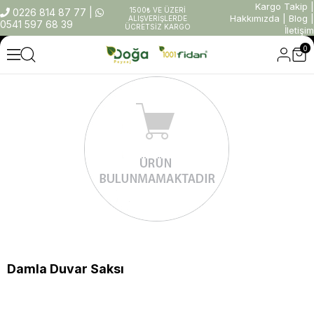
Kargo Takip
|
1500₺ VE ÜZERİ
0226 814 87 77
|
Hakkımızda
|
Blog
|
ALIŞVERİŞLERDE
0541 597 68 39
ÜCRETSİZ KARGO
İletişim
0
Damla Duvar Saksı