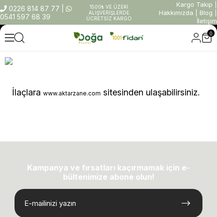
Kargo Takip
|
1500₺ VE ÜZERİ
0226 814 87 77
|
Hakkımızda
|
Blog
|
ALIŞVERİŞLERDE
0541 597 68 39
ÜCRETSİZ KARGO
İletişim
0
İlaçlara
sitesinden ulaşabilirsiniz.
www.aktarzane.com
Kampanya ve fırsatları kaçırmamak için e-
bültenimize abone olun!